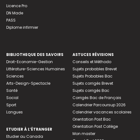
Licence Pro
DN Made
PASS
Diplome infirmier
BIBLIOTHEQUE DES SAVOIRS
ASTUCES RÉVISIONS
Droit-Economie-Gestion
Conseils et Méthodo
Littérature-Sciences Humaines
Sujets probables Brevet
Sciences
Sujets Probables Bac
Arts-Design-Spectacle
Sujets corrigés Brevet
Santé
Sujets corrigés Bac
Social
Corrigés Bac de Français
Sport
Calendrier Parcoursup 2026
Langues
Calendrier vacances scolaires
Orientation Post Bac
Orientation Post Collège
ETUDIER À L’ÉTRANGER
Mon master
Etudier au Canada