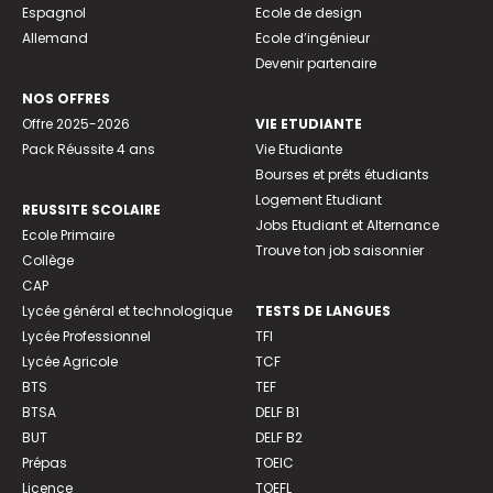
Espagnol
Ecole de design
Allemand
Ecole d’ingénieur
Devenir partenaire
NOS OFFRES
Offre 2025-2026
VIE ETUDIANTE
Pack Réussite 4 ans
Vie Etudiante
Bourses et prêts étudiants
Logement Etudiant
REUSSITE SCOLAIRE
Jobs Etudiant et Alternance
Ecole Primaire
Trouve ton job saisonnier
Collège
CAP
Lycée général et technologique
TESTS DE LANGUES
Lycée Professionnel
TFI
Lycée Agricole
TCF
BTS
TEF
BTSA
DELF B1
BUT
DELF B2
Prépas
TOEIC
Licence
TOEFL