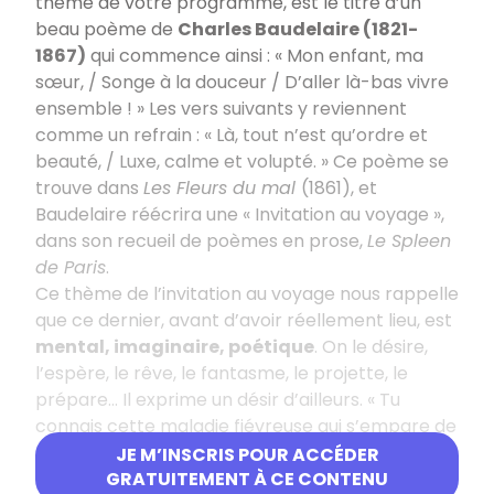
thème de votre programme, est le titre d’un
beau poème de
Charles Baudelaire (1821-
1867)
qui commence ainsi : « Mon enfant, ma
sœur, / Songe à la douceur / D’aller là-bas vivre
ensemble ! » Les vers suivants y reviennent
comme un refrain : « Là, tout n’est qu’ordre et
beauté, / Luxe, calme et volupté. » Ce poème se
trouve dans
Les Fleurs du mal
(1861), et
Baudelaire réécrira une « Invitation au voyage »,
dans son recueil de poèmes en prose,
Le Spleen
de Paris
.
Ce thème de l’invitation au voyage nous rappelle
que ce dernier, avant d’avoir réellement lieu, est
mental, imaginaire, poétique
. On le désire,
l’espère, le rêve, le fantasme, le projette, le
prépare… Il exprime un désir d’ailleurs. « Tu
connais cette maladie fiévreuse qui s’empare de
nous dans les froides misères, cette nostalgie du
JE M’INSCRIS POUR ACCÉDER
pays qu’on ignore, cette angoisse de la curiosité
GRATUITEMENT À CE CONTENU