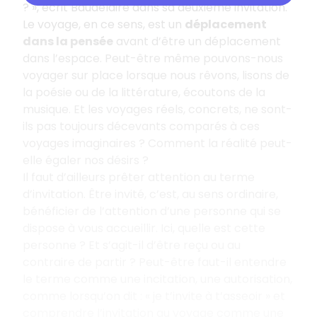
? », écrit Baudelaire dans sa deuxième invitation.
Le voyage, en ce sens, est un
déplacement
dans la pensée
avant d’être un déplacement
dans l’espace. Peut-être même pouvons-nous
voyager sur place lorsque nous rêvons, lisons de
la poésie ou de la littérature, écoutons de la
musique. Et les voyages réels, concrets, ne sont-
ils pas toujours décevants comparés à ces
voyages imaginaires ? Comment la réalité peut-
elle égaler nos désirs ?
Il faut d’ailleurs prêter attention au terme
d’invitation. Être invité, c’est, au sens ordinaire,
bénéficier de l’attention d’une personne qui se
dispose à vous accueillir. Ici, quelle est cette
personne ? Et s’agit-il d’être reçu ou au
contraire de partir ? Peut-être faut-il entendre
le terme comme une incitation, une autorisation,
comme lorsqu’on dit : « je t’invite à t’asseoir » et
comprendre l’invitation au voyage comme une