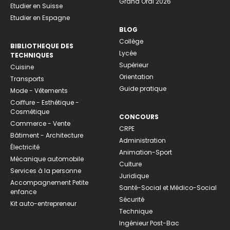
Grand Oral 2026
Etudier en Suisse
Etudier en Espagne
BLOG
Collège
BIBLIOTHEQUE DES
Lycée
TECHNIQUES
Supérieur
Cuisine
Orientation
Transports
Guide pratique
Mode - Vêtements
Coiffure - Esthétique -
Cosmétique
CONCOURS
Commerce - Vente
CRPE
Bâtiment - Architecture
Administration
Électricité
Animation-Sport
Mécanique automobile
Culture
Services à la personne
Juridique
Accompagnement Petite
Santé-Social et Médico-Social
enfance
Sécurité
Kit auto-entrepreneur
Technique
Ingénieur Post-Bac