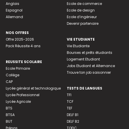
Anglais
Ecole de commerce
Espagnol
Ecole de design
Allemand
Ecole d’ingénieur
Devenir partenaire
NOS OFFRES
Offre 2025-2026
VIE ETUDIANTE
Pack Réussite 4 ans
Vie Etudiante
Bourses et prêts étudiants
Logement Etudiant
REUSSITE SCOLAIRE
Jobs Etudiant et Alternance
Ecole Primaire
Trouve ton job saisonnier
Collège
CAP
Lycée général et technologique
TESTS DE LANGUES
Lycée Professionnel
TFI
Lycée Agricole
TCF
BTS
TEF
BTSA
DELF B1
BUT
DELF B2
Prépas
TOEIC