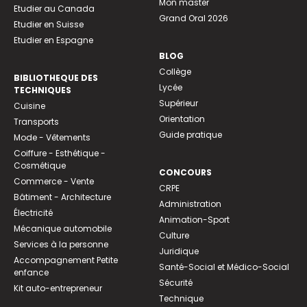
Mon master
Etudier au Canada
Grand Oral 2026
Etudier en Suisse
Etudier en Espagne
BLOG
Collège
BIBLIOTHEQUE DES
Lycée
TECHNIQUES
Supérieur
Cuisine
Orientation
Transports
Guide pratique
Mode - Vêtements
Coiffure - Esthétique -
Cosmétique
CONCOURS
Commerce - Vente
CRPE
Bâtiment - Architecture
Administration
Électricité
Animation-Sport
Mécanique automobile
Culture
Services à la personne
Juridique
Accompagnement Petite
Santé-Social et Médico-Social
enfance
Sécurité
Kit auto-entrepreneur
Technique