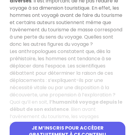
diverses
. Il est important de ne pas réduire le
voyage à sa dimension touristique. En effet, les
hommes ont voyagé avant de faire du tourisme
et certains auteurs soutiennent même que
l’avènement du tourisme de masse correspond
à une perte du sens du voyage. Quelles sont
donc les autres figures du voyage ?
Les anthropologues constatent que, dès la
préhistoire, les hommes ont tendance à se
déplacer dans l’espace. Les scientifiques
débattent pour déterminer la raison de ces
déplacements : s’expliquent-ils par une
nécessité vitale ou par une disposition à la
découverte, une propension à l’exploration ?
Quoi qu’il en soit,
l’humanité voyage depuis le
début de son existence
. Bien avant
l’avènement du tourisme, les voyages
marchands, les pèlerinages religieux, les
JE M’INSCRIS POUR ACCÉDER
conquêtes militaires, les expéditions scientifiques
GRATUITEMENT À CE CONTENU