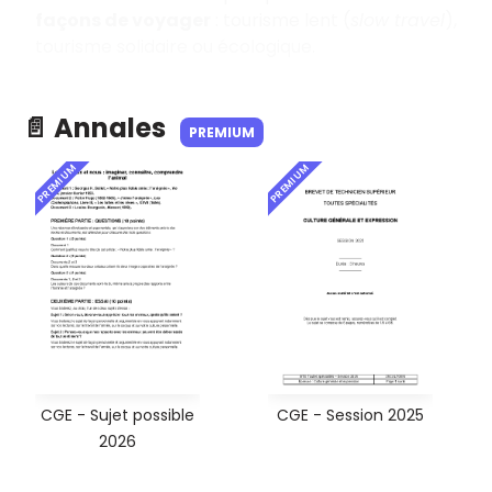
façons de voyager
: tourisme lent (
slow travel
),
tourisme solidaire ou écologique.
📄 Annales
PREMIUM
PREMIUM
PREMIUM
CGE - Sujet possible
CGE - Session 2025
2026