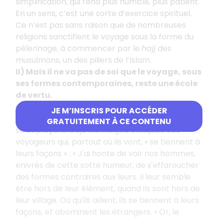
simplification, qui rend plus humble, plus patient.
En un sens, c’est une sorte d’exercice spirituel.
Ce n’est pas sans raison que de nombreuses
religions sanctifient le voyage sous la forme du
pèlerinage, à commencer par le
hajj
des
musulmans, un des piliers de l’Islam.
II) Mais il ne va pas de soi que le voyage, sous
ses formes contemporaines, reste une école
de vertu.
a) Tout d’abord, on peut aujourd’hui s’instruire en
JE M’INSCRIS POUR ACCÉDER
restant chez soi et, à l’inverse, rester ignorant en
GRATUITEMENT À CE CONTENU
se déplaçant. Déjà Montaigne critiquait ces
voyageurs qui, partout où ils vont, « se tiennent à
leurs façons » : « J'ai honte de voir nos hommes,
enivrés de cette sotte humeur, de s'effaroucher
des formes contraires aux leurs. Il leur semble
être hors de leur élément, quand ils sont hors de
leur village. Où qu'ils aillent, ils se tiennent à leurs
façons, et abominent les étrangers. » Or, le