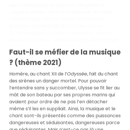
eux-mêmes pour se procurer de petits et
vulgaires plaisirs, dont ils emplissent leur âme.
Chacun d’eux, retiré à l’écart, est comme
étranger à la destinée de tous les autres ».
À ces conditions, la maison sera peut-être un
lieu où notre vie se réalise de façon authentique.
Faut-il se méfier de la musique
? (thème 2021)
Homère, au chant XII de l’
Odyssée
, fait du chant
des sirènes un danger mortel. Pour pouvoir
l’entendre sans y succomber, Ulysse se fit lier au
mât de son bateau par ses propres marins qui
avaient pour ordre de ne pas l’en détacher
même s’il les en suppliait. Ainsi, la musique et le
chant sont-ils présentés comme des puissances
dangereuses et séduisantes, dangereuses parce
que séduisantes. Mais n’est-ce pas là une