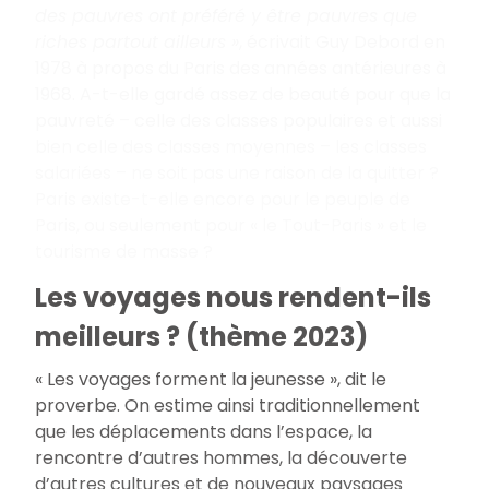
des pauvres ont préféré y être pauvres que
riches partout ailleurs
»
, écrivait Guy Debord en
1978 à propos du Paris des années antérieures à
1968. A-t-elle gardé assez de beauté pour que la
pauvreté – celle des classes populaires et aussi
bien celle des classes moyennes – les classes
salariées – ne soit pas une raison de la quitter
?
Paris existe-t-elle encore pour le peuple de
Paris, ou seulement pour «
le Tout-Paris
» et le
tourisme de masse
?
Les voyages nous rendent-ils
meilleurs ? (thème 2023)
« Les voyages forment la jeunesse », dit le
proverbe. On estime ainsi traditionnellement
que les déplacements dans l’espace, la
rencontre d’autres hommes, la découverte
d’autres cultures et de nouveaux paysages