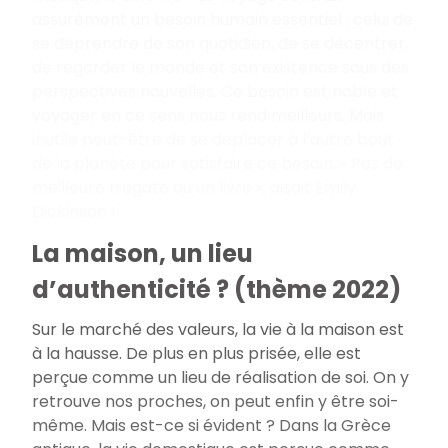
assurément un besoin humain essentiel : celui de
se déprendre de son quotidien, de se décentrer,
de regarder le monde et son existence sous des
perspectives nouvelles. Ce besoin est noble et
voyager en ce sens nous rend meilleurs. Mais
inutile peut-être de se déplacer à l’autre bout
de la planète pour satisfaire ce besoin. « Pas de
meilleure frégate qu’un livre », disait Emily
Dickinson !
La maison, un lieu
d’authenticité ? (thème 2022)
Sur le marché des valeurs, la vie à la maison est
à la hausse. De plus en plus prisée, elle est
perçue comme un lieu de réalisation de soi. On y
retrouve nos proches, on peut enfin y être soi-
même. Mais est-ce si évident ? Dans la Grèce