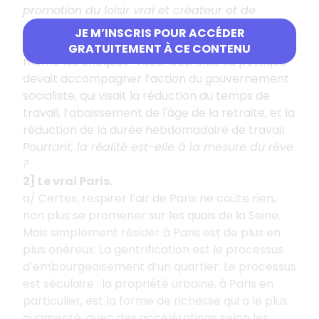
promotion du loisir vrai et créateur et de
maîtrise de son temps
»… Certes, il fut
JE M’INSCRIS POUR ACCÉDER
éphémère – de 1981 à 1983 – on lui doit tout de
GRATUITEMENT À CE CONTENU
même les chèques-vacances. Mais sa politique
devait accompagner l’action du gouvernement
socialiste, qui visait la réduction du temps de
travail, l’abaissement de l'âge de la retraite, et la
réduction de la durée hebdomadaire de travail.
Pourtant, la réalité est-elle à la mesure du rêve
?
2] Le vrai Paris.
a/ Certes, respirer l’air de Paris ne coûte rien,
non plus se promener sur les quais de la Seine.
Mais simplement résider à Paris est de plus en
plus onéreux. La gentrification est le processus
d’embourgeoisement d’un quartier. Le processus
est séculaire
: la propriété urbaine, à Paris en
particulier, est la forme de richesse qui a le plus
augmenté, avec des accélérations selon les