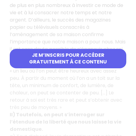
de plus en plus nombreux à investir ce mode de
vie et à lui consacrer notre temps et notre
argent. D’ailleurs, le succès des magazines
papier ou télévisuels consacrés à
l’aménagement de sa maison confirme
l’importance que notre maison a pour nous. Mais
il est sans doute possible de s’épanouir chez soi
JE M’INSCRIS POUR ACCÉDER
sans verser dans le consumérisme. Dans
Chez-
GRATUITEMENT À CE CONTENU
soi
, Mona Chollet soutient ainsi que la maison est
« un lieu où l’on peut être heureux avec assez
peu. À partir du moment où l’on a un toit sur la
tête, un minimum de confort, de lumière, de
chaleur, on peut se contenter de peu. […] Le
retour à soi est très rare et peut s’obtenir avec
très peu de moyens. »
II) Toutefois, on peut s’interroger sur
l’étendue de la liberté que nous laisse la vie
domestique.