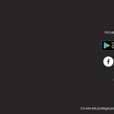
FAQ et
v2.311.4 US
Ce site est protégé p