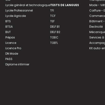
Lycée général et technologique
TESTS DE LANGUES
Mode - Vê
Lycée Professionnel
TFI
Coiffure -
Lycée Agricole
TCF
Commerce 
BTS
TEF
Bâtiment -
BTSA
DELF B1
Électricité
BUT
DELF B2
Mécanique
Prépas
TOEIC
Services à
Licence
TOEFL
Accompagn
Licence Pro
Kit auto-e
DN Made
PASS
Diplome infirmier