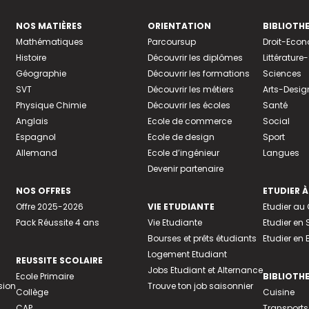
NOS MATIÈRES
ORIENTATION
BIBLIOTH
Mathématiques
Parcoursup
Droit-Eco
Histoire
Découvrir les diplômes
Littératur
Géographie
Découvrir les formations
Sciences
SVT
Découvrir les métiers
Arts-Desig
Physique Chimie
Découvrir les écoles
Santé
Anglais
Ecole de commerce
Social
Espagnol
Ecole de design
Sport
Allemand
Ecole d’ingénieur
Langues
Devenir partenaire
NOS OFFRES
ETUDIER À
Offre 2025-2026
VIE ETUDIANTE
Etudier a
Pack Réussite 4 ans
Vie Etudiante
Etudier en 
Bourses et prêts étudiants
Etudier en
Logement Etudiant
REUSSITE SCOLAIRE
Jobs Etudiant et Alternance
Ecole Primaire
BIBLIOTH
sion
Trouve ton job saisonnier
Collège
Cuisine
CAP
Transports