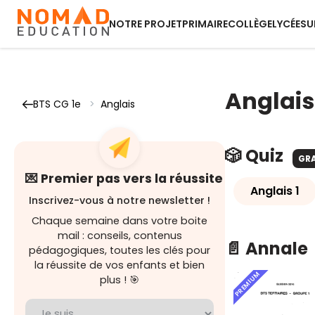
NOTRE PROJET
PRIMAIRE
COLLÈGE
LYCÉE
SU
Anglais
BTS CG 1e
>
Anglais
🎲 Quiz
GR
💌 Premier pas vers la réussite
Anglais 1
Inscrivez-vous à notre newsletter !
Chaque semaine dans votre boite
mail : conseils, contenus
📄 Annale
pédagogiques, toutes les clés pour
la réussite de vos enfants et bien
PREMIUM
plus ! 🎯