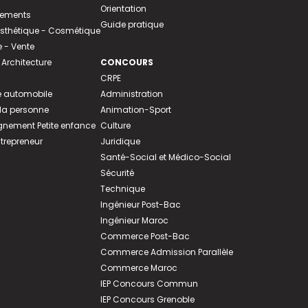
Orientation
tements
Guide pratique
 Esthétique - Cosmétique
- Vente
 Architecture
CONCOURS
CRPE
 automobile
Administration
 la personne
Animation-Sport
ement Petite enfance
Culture
ntrepreneur
Juridique
Santé-Social et Médico-Social
Sécurité
Technique
Ingénieur Post-Bac
Ingénieur Maroc
Commerce Post-Bac
Commerce Admission Parallèle
Commerce Maroc
IEP Concours Commun
IEP Concours Grenoble