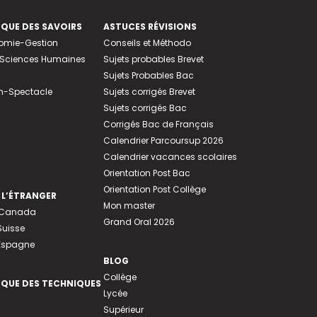
EQUE DES SAVOIRS
ASTUCES RÉVISIONS
nomie-Gestion
Conseils et Méthodo
e-Sciences Humaines
Sujets probables Brevet
Sujets Probables Bac
n-Spectacle
Sujets corrigés Brevet
Sujets corrigés Bac
Corrigés Bac de Français
Calendrier Parcoursup 2026
Calendrier vacances scolaires
Orientation Post Bac
Orientation Post Collège
 L’ÉTRANGER
Mon master
u Canada
Grand Oral 2026
Suisse
 Espagne
BLOG
Collège
EQUE DES TECHNIQUES
Lycée
Supérieur