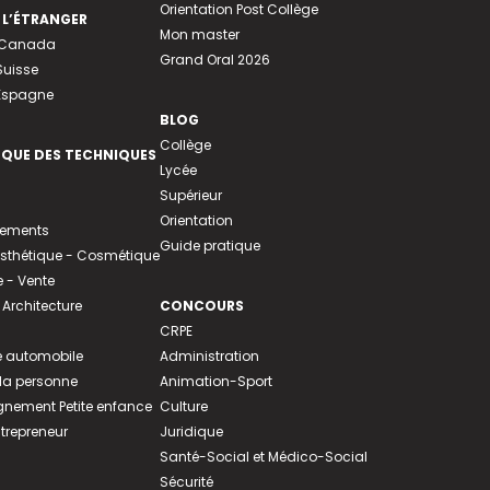
Orientation Post Collège
 L’ÉTRANGER
Mon master
u Canada
Grand Oral 2026
Suisse
 Espagne
BLOG
Collège
EQUE DES TECHNIQUES
Lycée
Supérieur
Orientation
tements
Guide pratique
 Esthétique - Cosmétique
- Vente
 Architecture
CONCOURS
CRPE
 automobile
Administration
 la personne
Animation-Sport
ement Petite enfance
Culture
ntrepreneur
Juridique
Santé-Social et Médico-Social
Sécurité