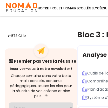
NOTRE PROJET
PRIMAIRE
COLLÈGE
LYCÉE
SU
Bloc 3 
BTS CI 1e
Analyse 
💌 Premier pas vers la réussite
Inscrivez-vous à notre newsletter !
Outils de l
Chaque semaine dans votre boite
mail : conseils, contenus
Compréhens
pédagogiques, toutes les clés pour
Plan d'act
la réussite de vos enfants et bien
plus ! 🎯
Système d’