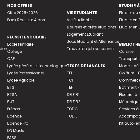
NOS OFFRES
ETUDIER À
Offre 2025-2026
VIE ETUDIANTE
Etudier a
Pack Réussite 4 ans
Vie Etudiante
Etudier en 
Bourses et prêts étudiants
Etudier en
Logement Etudiant
REUSSITE SCOLAIRE
Jobs Etudiant et Alternance
Ecole Primaire
BIBLIOTH
sion
Trouve ton job saisonnier
Collège
Cuisine
CAP
Transports
Lycée général et technologique
TESTS DE LANGUES
Mode - Vê
Lycée Professionnel
TFI
Coiffure -
Lycée Agricole
TCF
Commerce 
BTS
TEF
Bâtiment -
BTSA
DELF B1
Électricité
BUT
DELF B2
Mécanique
Prépas
TOEIC
Services à
Licence
TOEFL
Accompagn
Licence Pro
Kit auto-e
DN Made
PASS