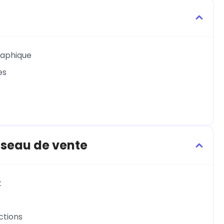
raphique
es
éseau de vente
t
ctions