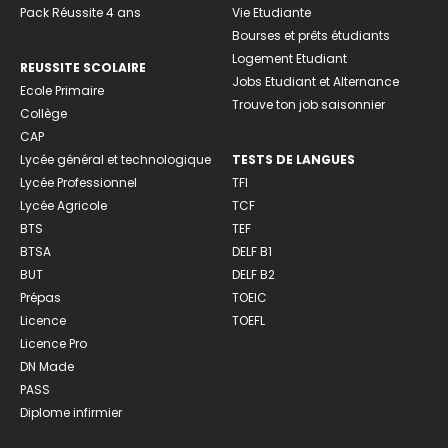
Pack Réussite 4 ans
Vie Etudiante
Bourses et prêts étudiants
Logement Etudiant
REUSSITE SCOLAIRE
Jobs Etudiant et Alternance
Ecole Primaire
Trouve ton job saisonnier
Collège
CAP
Lycée général et technologique
TESTS DE LANGUES
Lycée Professionnel
TFI
Lycée Agricole
TCF
BTS
TEF
BTSA
DELF B1
BUT
DELF B2
Prépas
TOEIC
Licence
TOEFL
Licence Pro
DN Made
PASS
Diplome infirmier