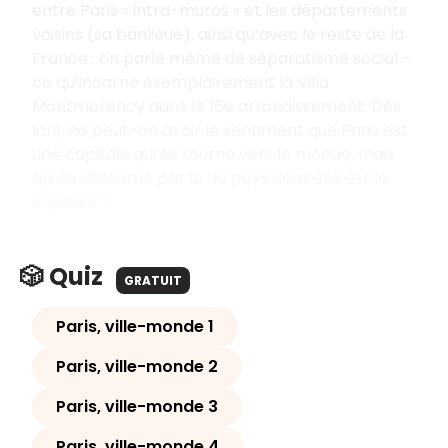
entre Paris « intra-muros » et les départements
voisins (sa banlieue), ainsi qu’avec le reste de la
France : on parle même de séparatisme social –
ce qu’incarne exemplairement la Villa
Montmorency dans le 16e arrondissement. Dès
lors, ne peut-on avoir le sentiment que Paris est
une capitale qui se tourne vers le monde, mais
qui se détourne par là du pays dont elle est la
capitale
?
🎲 Quiz
GRATUIT
Paris, ville-monde 1
Paris, ville-monde 2
Paris, ville-monde 3
Paris, ville-monde 4