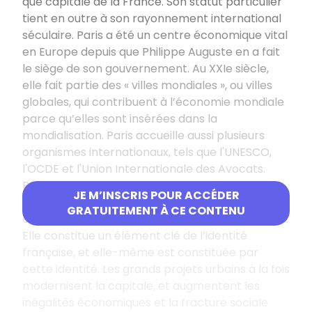
que capitale de la France. Son statut particulier
tient en outre à son rayonnement international
séculaire. Paris a été un centre économique vital
en Europe depuis que Philippe Auguste en a fait
le siège de son gouvernement. Au XXIe siècle,
elle fait partie des « villes mondiales », ou villes
globales, qui contribuent à l’économie mondiale
parce qu’elles sont insérées dans la
mondialisation. Paris accueille aussi plusieurs
organismes internationaux, tels que l'UNESCO,
l'OCDE et l'Union Internationale des Avocats.
Pourtant, Paris par son histoire est liée à la
JE M’INSCRIS POUR ACCÉDER
construction de l’État et de la nation française,
GRATUITEMENT À CE CONTENU
et son espace garde les traces de cette histoire.
Elle constitue un élément clé de l’identité
française, et elle-même est constituée par
cette identité. Les grands projets urbains à la fois
modernisent la capitale, et augmentent les
inégalités économiques et la fracture sociale