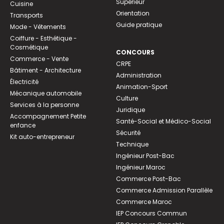
Supérieur
Cuisine
Orientation
Transports
Guide pratique
Mode - Vêtements
Coiffure - Esthétique -
Cosmétique
CONCOURS
Commerce - Vente
CRPE
Bâtiment - Architecture
Administration
Électricité
Animation-Sport
Mécanique automobile
Culture
Services à la personne
Juridique
Accompagnement Petite
Santé-Social et Médico-Social
enfance
Sécurité
Kit auto-entrepreneur
Technique
Ingénieur Post-Bac
Ingénieur Maroc
Commerce Post-Bac
Commerce Admission Parallèle
Commerce Maroc
IEP Concours Commun