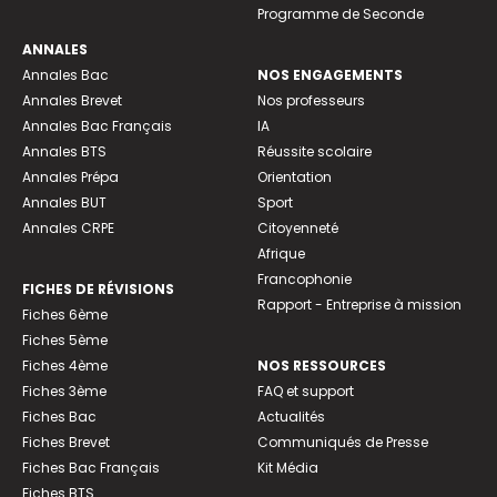
Programme de Seconde
ANNALES
Annales Bac
NOS ENGAGEMENTS
Annales Brevet
Nos professeurs
Annales Bac Français
IA
Annales BTS
Réussite scolaire
Annales Prépa
Orientation
Annales BUT
Sport
Annales CRPE
Citoyenneté
Afrique
Francophonie
FICHES DE RÉVISIONS
Rapport - Entreprise à mission
Fiches 6ème
Fiches 5ème
Fiches 4ème
NOS RESSOURCES
Fiches 3ème
FAQ et support
Fiches Bac
Actualités
Fiches Brevet
Communiqués de Presse
Fiches Bac Français
Kit Média
Fiches BTS