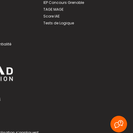
IEP Concours Grenoble
TAGE MAGE
Score IAE
Tests de Logique
tialité
s
ilisation
s’appliquent.