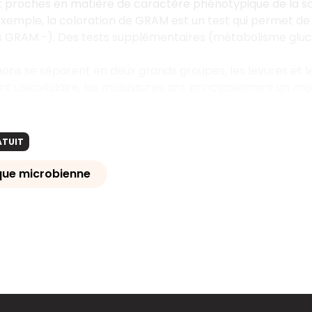
 proches en matière de caractère phénotypique de la so
xemple, la coloration de GRAM est un test qui permet de 
 GRAM -). Des tests supplémentaires (métabolisme glucid
ns se séparent en deux grands groupes, les levures et le
t unicellulaire, les moisissures ont principalement un mode
ATUIT
que microbienne