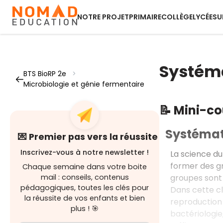
NOTRE PROJET
PRIMAIRE
COLLÈGE
LYCÉE
SU
Systém
BTS BioRP 2e
>
Microbiologie et génie fermentaire
📝 Mini-c
Systémat
💌 Premier pas vers la réussite
Inscrivez-vous à notre newsletter !
La science du
former des gr
Chaque semaine dans votre boite
groupes sont
mail : conseils, contenus
pédagogiques, toutes les clés pour
Dans cette cl
la réussite de vos enfants et bien
reproduction
plus ! 🎯
bactériologi