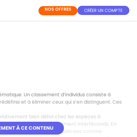
NOS OFFRES
CRÉER UN COMPTE
ématique. Un classement d’individus consiste à
définis et à éliminer ceux qui s’en distinguent. Ces
relativement bien défini chez les espèces à
 d'êtres vivants naturellement interféconds. En
EMENT À CE CONTENU
 l'ensemble des souches considérées comme