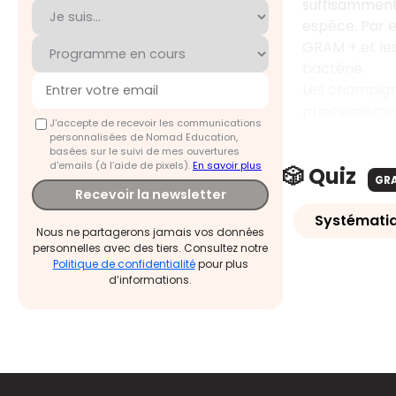
suffisamment
espèce. Par e
GRAM + et les
bactérie.
Les champigno
principalemen
J'accepte de recevoir les communications
personnalisées de Nomad Education,
basées sur le suivi de mes ouvertures
d'emails (à l’aide de pixels).
En savoir plus
🎲 Quiz
GR
Recevoir la newsletter
Systémati
Nous ne partagerons jamais vos données
personnelles avec des tiers. Consultez notre
Politique de confidentialité
pour plus
d’informations.