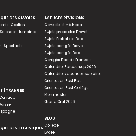
EQUE DES SAVOIRS
ASTUCES RÉVISIONS
nomie-Gestion
Conseils et Méthodo
e-Sciences Humaines
Sujets probables Brevet
Sujets Probables Bac
n-Spectacle
Sujets corrigés Brevet
Sujets corrigés Bac
Corrigés Bac de Français
Calendrier Parcoursup 2026
Calendrier vacances scolaires
Orientation Post Bac
Orientation Post Collège
 L’ÉTRANGER
Mon master
u Canada
Grand Oral 2026
Suisse
 Espagne
BLOG
Collège
EQUE DES TECHNIQUES
Lycée