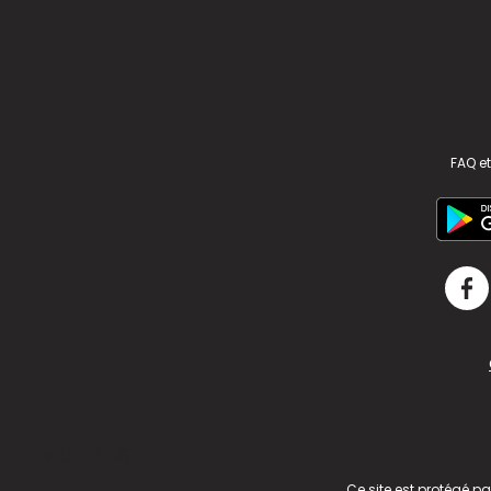
FAQ et
v2.311.4 US
Ce site est protégé p