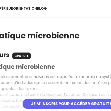
PÉRIEUR
ORIENTATION
BLOG
atique microbienne
ours
GRATUIT
ique microbienne
 classement des individus est appelée taxonomie ou syst
oupes d’individus qui se ressemblent selon des critères pré
 appelés des taxons.
assification, le taxon de base est l’espèce. Ce taxon est 
 sexuée. L'espèce se définit alors comme une communauté
JE M’INSCRIS POUR ACCÉDER GRATUIT
e, une espèce est constituée par sa souche type et par