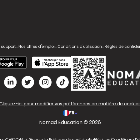
 support
-
Nos offres d'emploi
-
Conditions d'utilisation
-
Règles de confiden
Cliquez-ici pour modifier vos préférences en matière de cookie
FR
Nomad Education © 2026
ar reCAPTCHA et Google, la
Politique de confidentialité
et les
Conditions d’ut