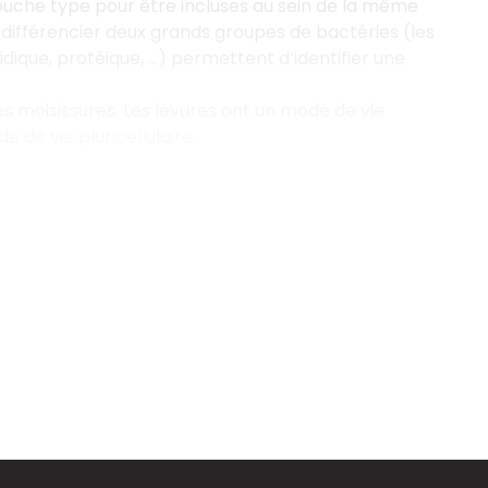
uche type pour être incluses au sein de la même
différencier deux grands groupes de bactéries (les
ique, protéique, …) permettent d’identifier une
s moisissures. Les levures ont un mode de vie
 de vie pluricellulaire.