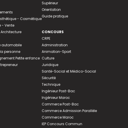
Supérieur
Orientation
tements
Guide pratique
 Esthétique - Cosmétique
- Vente
 Architecture
CONCOURS
CRPE
 automobile
Administration
 la personne
Animation-Sport
ement Petite enfance
Culture
ntrepreneur
Juridique
Santé-Social et Médico-Social
Sécurité
Technique
Ingénieur Post-Bac
Ingénieur Maroc
Commerce Post-Bac
Commerce Admission Parallèle
Commerce Maroc
IEP Concours Commun