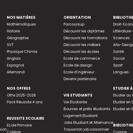
NOS MATIÈRES
ORIENTATION
BIBLIOTH
Mathématiques
Parcoursup
Droit-Eco
Histoire
Découvrir les diplômes
Littératur
Géographie
Découvrir les formations
Sciences
SVT
Découvrir les métiers
Arts-Desig
Physique Chimie
Découvrir les écoles
Santé
Anglais
Ecole de commerce
Social
Espagnol
Ecole de design
Sport
Allemand
Ecole d’ingénieur
Langues
Devenir partenaire
NOS OFFRES
ETUDIER À
Offre 2025-2026
VIE ETUDIANTE
Etudier a
Pack Réussite 4 ans
Vie Etudiante
Etudier en 
Bourses et prêts étudiants
Etudier en
Logement Etudiant
REUSSITE SCOLAIRE
Jobs Etudiant et Alternance
Ecole Primaire
BIBLIOTH
sion
Trouve ton job saisonnier
Collège
Cuisine