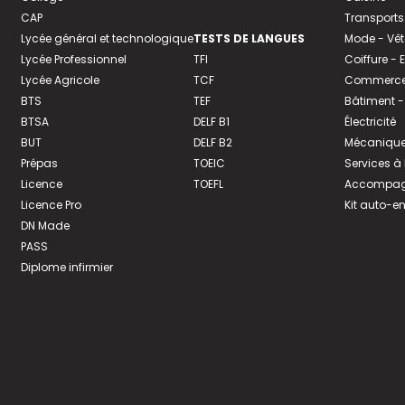
CAP
Transports
Lycée général et technologique
TESTS DE LANGUES
Mode - Vê
Lycée Professionnel
TFI
Coiffure -
Lycée Agricole
TCF
Commerce 
BTS
TEF
Bâtiment -
BTSA
DELF B1
Électricité
BUT
DELF B2
Mécanique
Prépas
TOEIC
Services à
Licence
TOEFL
Accompagn
Licence Pro
Kit auto-e
DN Made
PASS
Diplome infirmier