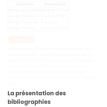
Position
Dimension
Marge supérieure
Environ 3,5 cm
Marge inférieure
Environ 3 cm
Marge à gauche
4 à 5 cm
Marge à droite
Environ 1,5 cm
EN RÉSUMÉ
Un mémoire universitaire doit respecter des
normes strictes
: police Times New Roman 12
avec interligne 1,5, titres d'ouvrages en italique,
citations entre guillemets, appels de notes
avant la ponctuation, et marges précises
(gauche 4-5 cm, droite 1,5 cm, haut 3,5 cm, bas 3
cm).
La présentation des
bibliographies