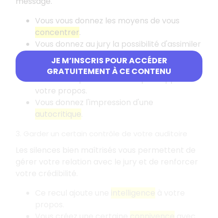
message.
Vous vous donnez les moyens de vous
concentrer
.
Vous donnez au jury la possibilité d'assimiler
ce que vous avez dit.
JE M’INSCRIS POUR ACCÉDER
Vous créez un
effet de suspense
.
GRATUITEMENT À CE CONTENU
Vous faites preuve de recul par rapport à
votre propos.
Vous donnez l'impression d'une
autocritique
.
3. Garder un certain contrôle de votre auditoire
Les silences bien maîtrisés vous permettent de
gérer votre relation avec le jury et de renforcer
votre crédibilité.
Ce recul ajoute une
intelligence
à votre
propos.
Vous créez une certaine
connivence
avec