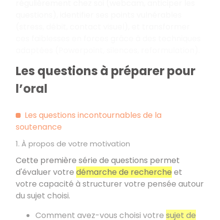
régulièrement chez soi (webcam, anticiper les
questions), identifier ses points vulnérables
(stress, débit, contact visuel), et transformer
ces faiblesses en forces grâce à des techniques
adaptées (Powerpoint, silences, reformulation).
Les questions à préparer pour
l’oral
Les questions incontournables de la
soutenance
1. À propos de votre motivation
Cette première série de questions permet
d'évaluer votre
démarche de recherche
et
votre capacité à structurer votre pensée autour
du sujet choisi.
Comment avez-vous choisi votre
sujet de