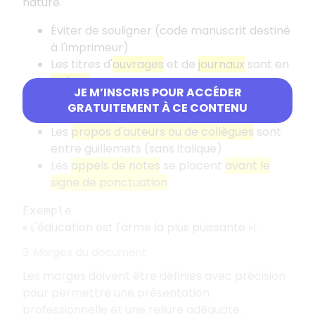
nature.
Éviter de souligner (code manuscrit destiné
à l'imprimeur)
Les titres d'
ouvrages
et de
journaux
sont en
italique
JE M’INSCRIS POUR ACCÉDER
Les titres d'
articles de revues ou de
GRATUITEMENT À CE CONTENU
journaux
sont entre
guillemets
Les
propos d'auteurs ou de collègues
sont
entre guillemets (sans italique)
Les
appels de notes
se placent
avant le
signe de ponctuation
Exemple
«
L'éducation est l'arme la plus puissante
»
.
1
3. Marges du document
Les marges doivent être définies avec précision
pour permettre une présentation
professionnelle et une reliure adéquate.