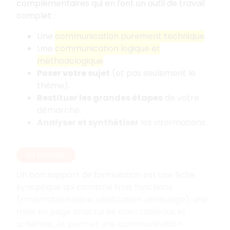
complémentaires qui en font un outil de travail
complet
:
Une
communication purement technique
.
Une
communication logique et
méthodologique
.
Poser votre sujet
(et pas seulement le
thème).
Restituer les grandes étapes
de votre
démarche.
Analyser et synthétiser
les informations.
EN RÉSUMÉ
Un bon support de formulation est une fiche
synoptique qui combine trois fonctions
(mnémotechnique, vérification, archivage), une
mise en page structurée avec tableaux et
schémas, et permet une communication