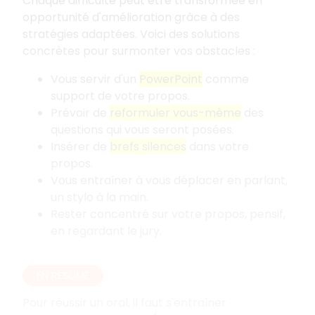
Chaque difficulté peut être transformée en
opportunité d'amélioration grâce à des
stratégies adaptées. Voici des solutions
concrètes pour surmonter vos obstacles
:
Vous servir d'un
PowerPoint
comme
support de votre propos.
Prévoir de
reformuler vous-même
des
questions qui vous seront posées.
Insérer de
brefs silences
dans votre
propos.
Vous entraîner à vous déplacer en parlant,
un stylo à la main.
Rester concentré sur votre propos, pensif,
en regardant le jury.
EN RÉSUMÉ
Pour réussir un oral, il faut s'entraîner