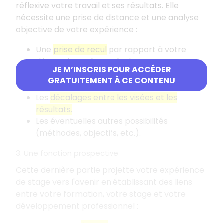
réflexive votre travail et ses résultats. Elle
nécessite une prise de distance et une analyse
objective de votre expérience
:
Une
prise de recul
par rapport à votre
démarche et à vos résultats.
JE M’INSCRIS POUR ACCÉDER
L'
apport de votre travail.
GRATUITEMENT À CE CONTENU
Les
limites de votre travail.
Les
décalages entre les visées et les
résultats.
Les éventuelles autres possibilités
(méthodes, objectifs, etc.).
3. Une fonction prospective
Cette dernière partie projette votre expérience
de stage vers l'avenir en établissant des liens
entre votre formation, votre stage et votre
développement professionnel
: