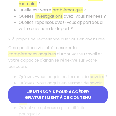
mémoire
?
Quelle est votre
problématique
?
Quelles
investigations
avez-vous menées
?
Quelles réponses avez-vous apportées à
votre question de départ
?
2. À propos de l'expérience que vous en avez tirée
Ces questions visent à mesurer les
compétences acquises
durant votre travail et
votre capacité d'analyse réflexive sur votre
parcours.
Qu'avez-vous acquis en termes de
savoirs
?
Qu'avez-vous acquis en termes de
savoir-
faire
?
JE M’INSCRIS POUR ACCÉDER
Qu'avez-vous acquis en termes de
savoir-
GRATUITEMENT À CE CONTENU
être
?
Qu'est-ce qui vous a paru difficile,
pourquoi
?