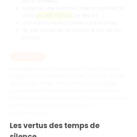
votre réflexion
Apporter une réponse (même partielle) à
votre
problématique
de départ
Une ouverture éventuelle à votre projet
Ne pas oublier de remercier le jury de son
écoute
EN RÉSUMÉ
Pour réussir votre présentation devant un jury,
soignez vos transitions avec des mots de liaison
appropriés, utilisez des connecteurs logiques
pour structurer votre discours, et construisez
une conclusion qui récapitule votre réflexion tout
en apportant une réponse à votre
problématique.
Les vertus des temps de
silence