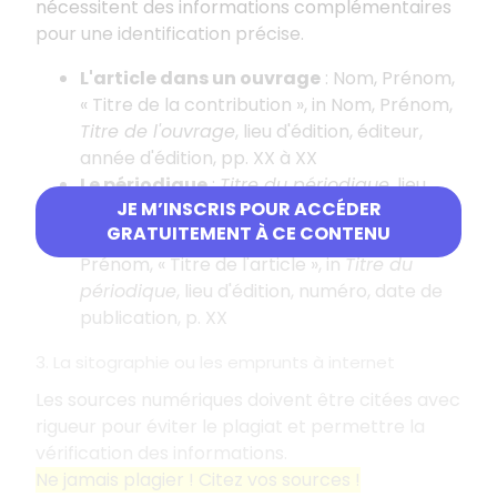
nécessitent des informations complémentaires
pour une identification précise.
L'article dans un ouvrage
: Nom, Prénom,
«
Titre de la contribution
», in Nom, Prénom,
Titre de l'ouvrage
, lieu d'édition, éditeur,
année d'édition, pp. XX à XX
Le périodique
:
Titre du périodique
, lieu
JE M’INSCRIS POUR ACCÉDER
d'édition, numéro, date de publication
GRATUITEMENT À CE CONTENU
L'article dans un périodique
: Nom,
Prénom, «
Titre de l'article
», in
Titre du
périodique
, lieu d'édition, numéro, date de
publication, p. XX
3. La sitographie ou les emprunts à internet
Les sources numériques doivent être citées avec
rigueur pour éviter le plagiat et permettre la
vérification des informations.
Ne jamais plagier
! Citez vos sources
!