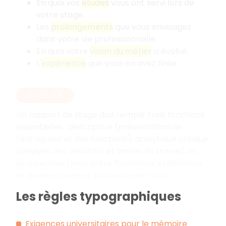
En quoi vos
études
vous ont servi lors de
votre stage.
Les
prolongements
que vous envisagez
dans votre vie professionnelle.
En quoi votre
vision du métier
a évolué.
L'
expérience
que vous en avez tirée.
EN RÉSUMÉ
Un rapport de stage doit remplir trois fonctions
essentielles
: descriptive (présentation de
l'entreprise et des fonctions), analytique critique
(analyse des résultats et limites du travail), et
prospective (liens entre formation, expérience
et développement professionnel futur).
Les règles typographiques
Exigences universitaires pour le mémoire