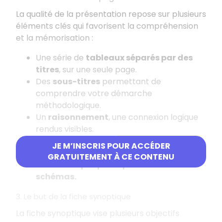
La qualité de la présentation repose sur plusieurs
éléments clés qui favorisent la compréhension
et la mémorisation
:
Une série de
tableaux séparés par des
titres
, sur une seule page.
Des
sous-titres
permettant de
comprendre votre démarche
méthodologique.
Un
raisonnement
, une connexion logique
rendus visibles.
Une mise au jour de l'
état de connaissance
JE M’INSCRIS POUR ACCÉDER
initial
et de l'
état de connaissance final.
GRATUITEMENT À CE CONTENU
Des
textes périphériques
et des
schémas.
3. Le but de la fiche synoptique
La fiche synoptique vise plusieurs objectifs