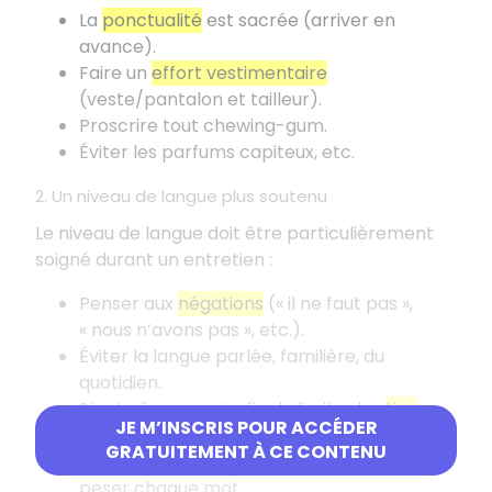
La
ponctualité
est sacrée (arriver en
avance).
Faire un
effort vestimentaire
(veste/pantalon et tailleur).
Proscrire tout chewing-gum.
Éviter les parfums capiteux, etc.
2. Un niveau de langue plus soutenu
Le niveau de langue doit être particulièrement
soigné durant un entretien
:
Penser aux
négations
(«
il ne faut pas
»,
«
nous n’avons pas
», etc.).
Éviter la langue parlée, familière, du
quotidien.
S’entraîner avant afin de limiter les
tics
JE M’INSCRIS POUR ACCÉDER
verbaux
(bah, heu, etc.).
GRATUITEMENT À CE CONTENU
S’entraîner avant à parler lentement, à
peser chaque mot.