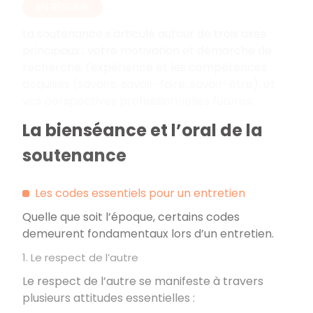
EN RÉSUMÉ
La soutenance s'articule autour de trois axes
principaux
: votre motivation et démarche de
recherche, l'expérience et les compétences
acquises (savoirs, savoir-faire, savoir-être), et
vos perspectives professionnelles futures.
La bienséance et l’oral de la
soutenance
Les codes essentiels pour un entretien
Quelle que soit l’époque, certains codes
demeurent fondamentaux lors d’un entretien.
1. Le respect de l’autre
Le respect de l’autre se manifeste à travers
plusieurs attitudes essentielles
: