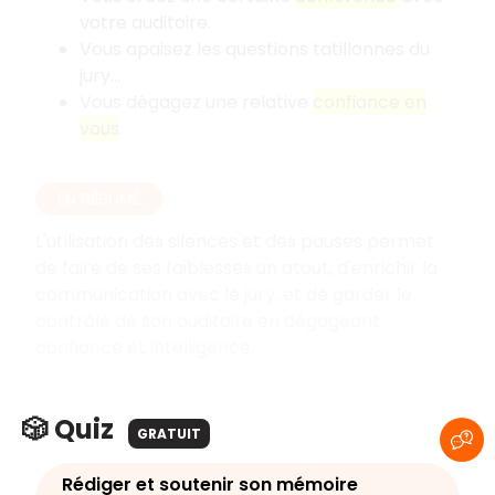
votre auditoire.
Vous apaisez les questions tatillonnes du
jury…
Vous dégagez une relative
confiance en
vous
.
EN RÉSUMÉ
L'utilisation des silences et des pauses permet
de faire de ses faiblesses un atout, d'enrichir la
communication avec le jury, et de garder le
contrôle de son auditoire en dégageant
confiance et intelligence.
🎲 Quiz
GRATUIT
Rédiger et soutenir son mémoire