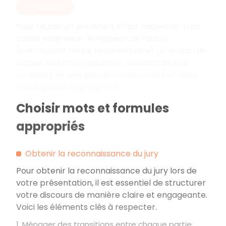
EN RÉSUMÉ
Pour réussir un entretien, il faut respecter trois
codes essentiels
: le respect de l’autre
(ponctualité, tenue vestimentaire), un niveau de
langue soutenu (négations, absence de tics
verbaux), et une gestuelle maîtrisée (contact
visuel, gestes appropriés).
Choisir mots et formules
appropriés
Obtenir la reconnaissance du jury
Pour obtenir la reconnaissance du jury lors de
votre présentation, il est essentiel de structurer
votre discours de manière claire et engageante.
Voici les éléments clés à respecter.
1. Ménager des transitions entre chaque partie