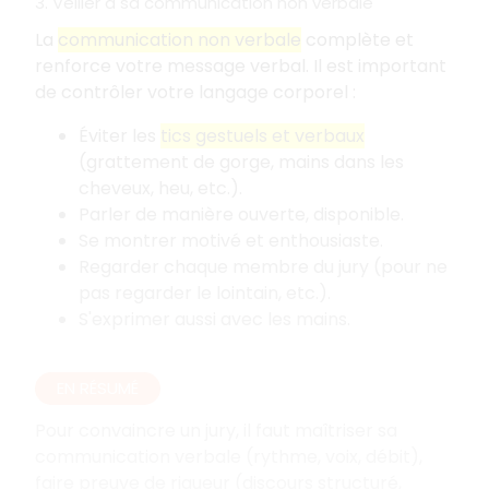
3. Veiller à sa communication non verbale
La
communication non verbale
complète et
renforce votre message verbal. Il est important
de contrôler votre langage corporel
:
Éviter les
tics gestuels et verbaux
(grattement de gorge, mains dans les
cheveux, heu, etc.).
Parler de manière ouverte, disponible.
Se montrer motivé et enthousiaste.
Regarder chaque membre du jury (pour ne
pas regarder le lointain, etc.).
S'exprimer aussi avec les mains.
EN RÉSUMÉ
Pour convaincre un jury, il faut maîtriser sa
communication verbale (rythme, voix, débit),
faire preuve de rigueur (discours structuré,