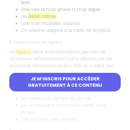
lent.
Une voix ni trop grave ni trop aiguë.
Un
débit calme.
Une voix modulée, vivante.
Un volume adapté à la taille de la pièce.
2. Faire preuve de rigueur
La
rigueur
dans la présentation permet de
structurer efficacement votre discours et de
maintenir l'attention du jury. Elle se traduit par
:
Un
discours structuré
(introduction,
JE M’INSCRIS POUR ACCÉDER
transitions récapitulatives, conclusion).
GRATUITEMENT À CE CONTENU
Une mise en avant des points essentiels.
Le respect du temps de parole.
Un vocabulaire compréhensible, sans
jargon.
Des silences, des pauses.