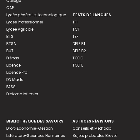
Collège
CAP
Lycée général et technologique
TESTS DE LANGUES
Lycée Professionnel
TFI
Lycée Agricole
TCF
BTS
TEF
BTSA
DELF B1
BUT
DELF B2
Prépas
TOEIC
Licence
TOEFL
Licence Pro
DN Made
PASS
Diplome infirmier
BIBLIOTHEQUE DES SAVOIRS
ASTUCES RÉVISIONS
Droit-Economie-Gestion
Conseils et Méthodo
Littérature-Sciences Humaines
Sujets probables Brevet