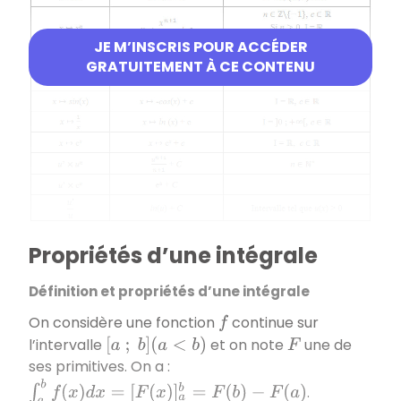
JE M’INSCRIS POUR ACCÉDER
GRATUITEMENT À CE CONTENU
Propriétés d’une intégrale
Définition et propriétés d’une intégrale
On considère une fonction
continue sur
f
l’intervalle
et on note
une de
[
a
;
b
]
(
a
<
b
)
F
ses primitives. On a :
∫
a
b
f
(
x
)
d
x
=
[
F
(
x
)
]
a
b
=
F
(
b
)
−
F
(
a
)
.