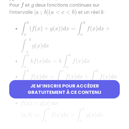
Pour
et
deux fonctions continues sur
f
g
l’intervalle
et un réel
:
[
a
;
b
]
(
a
<
c
<
b
)
k
∫
a
b
(
f
(
x
)
+
g
(
x
)
)
d
x
=
∫
a
b
f
(
x
)
d
x
+
∫
a
b
g
(
x
)
d
x
∫
a
b
k
f
(
x
)
d
x
=
k
∫
a
b
f
(
x
)
d
x
∫
a
b
f
(
x
)
d
x
=
∫
a
c
f
(
x
)
d
x
+
∫
c
b
f
(
x
)
d
x
JE M’INSCRIS POUR ACCÉDER
[
a
;
b
]
⇒
∫
a
b
f
(
x
)
d
x
>
0
GRATUITEMENT À CE CONTENU
sur
f
(
x
)
>
0
sur
f
(
x
)
>
g
(
x
)
[
a
;
b
]
⇒
∫
a
b
f
(
x
)
d
x
>
∫
a
b
g
(
x
)
d
x