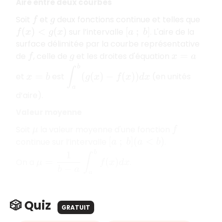
Aire entre deux courbes
Soit
et
deux fonctions continue et telles que
f
g
sur l’intervalle
. L'aire de la
f
(
x
)
<
g
(
x
)
[
a
;
b
]
surface délimitée par la courbe représentative
de
, celle de
et les droites d'équation
f
g
x
=
a
∫
a
b
(
g
(
x
)
−
f
(
x
)
)
d
x
et
est
(en unités
x
=
b
d’aire).
Valeur moyenne
Soit
la valeur moyenne d'une fonction
μ
f
continue sur l’intervalle
.
[
a
;
b
]
(
a
<
b
)
μ
=
1
b
−
a
∫
a
b
f
(
x
)
d
x
On a
.
🎲 Quiz
GRATUIT