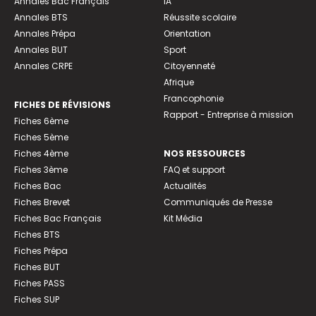
Annales Bac Français
IA
Annales BTS
Réussite scolaire
Annales Prépa
Orientation
Annales BUT
Sport
Annales CRPE
Citoyenneté
Afrique
Francophonie
FICHES DE RÉVISIONS
Rapport - Entreprise à mission
Fiches 6ème
Fiches 5ème
Fiches 4ème
NOS RESSOURCES
Fiches 3ème
FAQ et support
Fiches Bac
Actualités
Fiches Brevet
Communiqués de Presse
Fiches Bac Français
Kit Média
Fiches BTS
Fiches Prépa
Fiches BUT
Fiches PASS
Fiches SUP