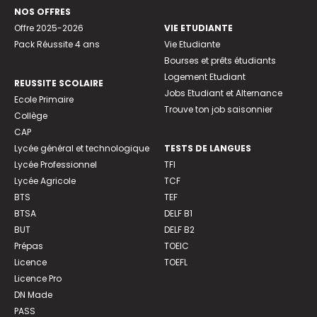
NOS OFFRES
Offre 2025-2026
VIE ETUDIANTE
Pack Réussite 4 ans
Vie Etudiante
Bourses et prêts étudiants
Logement Etudiant
REUSSITE SCOLAIRE
Jobs Etudiant et Alternance
Ecole Primaire
Trouve ton job saisonnier
Collège
CAP
Lycée général et technologique
TESTS DE LANGUES
Lycée Professionnel
TFI
Lycée Agricole
TCF
BTS
TEF
BTSA
DELF B1
BUT
DELF B2
Prépas
TOEIC
Licence
TOEFL
Licence Pro
DN Made
PASS