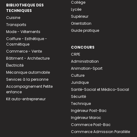
Collège
BIBLIOTHEQUE DES
Lycée
TECHNIQUES
Supérieur
Cuisine
Orientation
Transports
Guide pratique
Mode - Vêtements
Coiffure - Esthétique -
Cosmétique
CONCOURS
Commerce - Vente
CRPE
Bâtiment - Architecture
Administration
Électricité
Animation-Sport
Mécanique automobile
Culture
Services à la personne
Juridique
Accompagnement Petite
Santé-Social et Médico-Social
enfance
Sécurité
Kit auto-entrepreneur
Technique
Ingénieur Post-Bac
Ingénieur Maroc
Commerce Post-Bac
Commerce Admission Parallèle