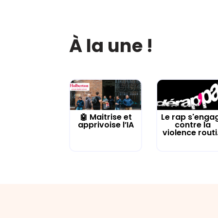
À la une !
🤖 Maitrise et
Le rap s'enga
apprivoise l’IA
contre la
violence routi.