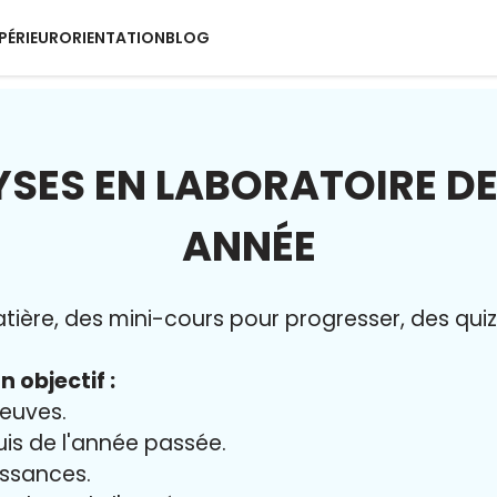
PÉRIEUR
ORIENTATION
BLOG
YSES EN LABORATOIRE DE
ANNÉE
ère, des mini-cours pour progresser, des quiz 
n objectif :
reuves.
uis de l'année passée.
issances.