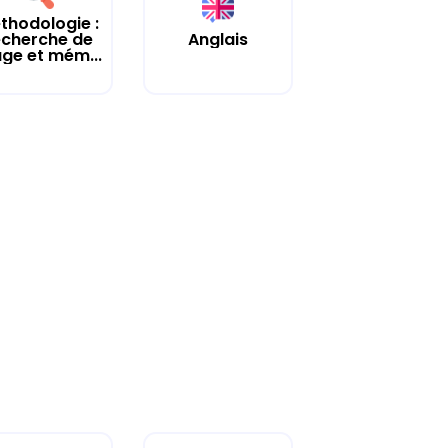
thodologie :
echerche de
Anglais
age et mém...