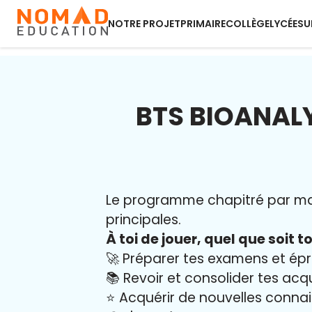
NOTRE PROJET
PRIMAIRE
COLLÈGE
LYCÉE
SU
BTS BIOANAL
Le programme chapitré par mati
principales.
À toi de jouer, quel que soit to
🚀 Préparer tes examens et ép
📚 Revoir et consolider tes acq
⭐️ Acquérir de nouvelles conna