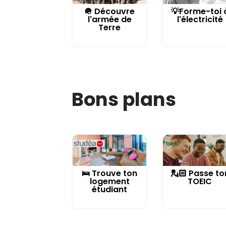
🪖 Découvre
💡Forme-toi 
l'armée de
l'électricité
Terre
Bons plans
🛌 Trouve ton
💂🏻 Passe to
logement
TOEIC
étudiant