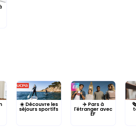
à
n
☀️ Découvre les
✈️ Pars à

séjours sportifs
l'étranger avec
t
EF