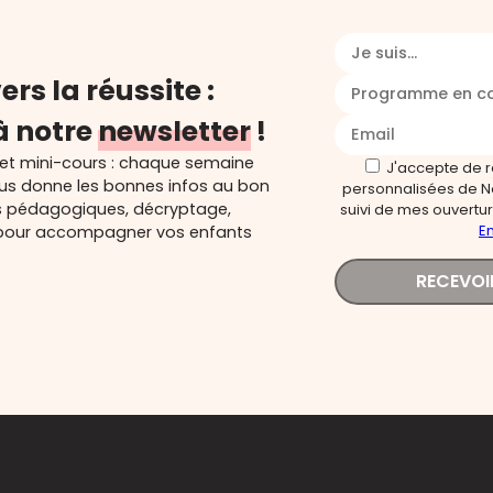
Je suis...
ers la réussite :
Programme en c
à notre
newsletter
!
 et mini-cours : chaque semaine
J'accepte de 
ous donne les bonnes infos au bon
personnalisées de N
s pédagogiques, décryptage,
suivi de mes ouverture
En
és pour accompagner vos enfants
RECEVOI