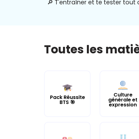
🔎 T'entraîner et te tester tout
Toutes les mati
Culture
Pack Réussite
générale et
BTS 🎯
expression