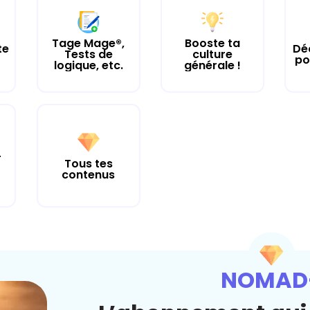
Tage Mage®,
Booste ta
te
Dé
Tests de
culture
po
logique, etc.
générale !
r
Tous tes
contenus
NOMAD