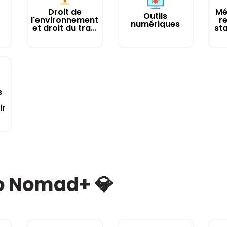
Droit de
Mé
Outils
l'environnement
r
numériques
et droit du tra...
st
s
ir
bo Nomad+ 💎