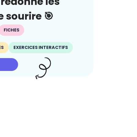
redonne les
 sourire 🎯
FICHES
ES
EXERCICES INTERACTIFS