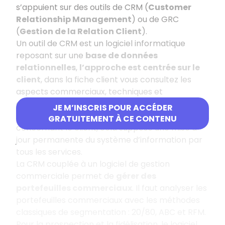
s’appuient sur des outils de CRM (
Customer
Relationship Management
) ou de GRC
(
Gestion de la Relation Client
).
Un outil de CRM est un logiciel informatique
reposant sur une
base de données
relationnelles
,
l’approche est centrée sur le
client
, dans la fiche client vous consultez les
aspects commerciaux, techniques et
comptables.
JE M’INSCRIS POUR ACCÉDER
Vous disposez de toutes les informations
GRATUITEMENT À CE CONTENU
concernant le client, cela suppose une mise à
jour permanente du système d’information par
tous les services.
La CRM couplée à un logiciel de gestion
commerciale permet de
gérer des
portefeuilles commerciaux
. Il faut analyser les
portefeuilles commerciaux avec les méthodes
classiques de segmentation : 20/80, ABC et RFM.
Pour la prospection et la fidélisation, le logiciel