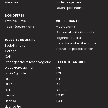
Allemand
Ecole d’ingénieur
Devenir partenaire
NOS OFFRES
Offre 2025-2026
VIE ETUDIANTE
Pack Réussite 4 ans
Vie Etudiante
Bourses et prêts étudiants
Logement Etudiant
REUSSITE SCOLAIRE
Jobs Etudiant et Alternance
Ecole Primaire
Trouve ton job saisonnier
Collège
CAP
Lycée général et technologique
TESTS DE LANGUES
Lycée Professionnel
TFI
Lycée Agricole
TCF
BTS
TEF
BTSA
DELF B1
BUT
DELF B2
Prépas
TOEIC
Licence
TOEFL
Licence Pro