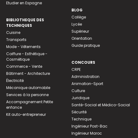
Etudier en Espagne
BLOG
Collège
BIBLIOTHEQUE DES
Lycée
TECHNIQUES
Supérieur
Cuisine
Orientation
Transports
Guide pratique
Mode - Vêtements
Coiffure - Esthétique -
Cosmétique
CONCOURS
Commerce - Vente
CRPE
Bâtiment - Architecture
Administration
Électricité
Animation-Sport
Mécanique automobile
Culture
Services à la personne
Juridique
Accompagnement Petite
Santé-Social et Médico-Social
enfance
Sécurité
Kit auto-entrepreneur
Technique
Ingénieur Post-Bac
Ingénieur Maroc