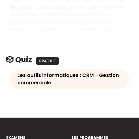
de gestion commerciale permet de
mettre en
œuvre des actions de communication
spécifiques vers des cibles définies
: des
emailings, des mailings, des invitations à des
salons, des conférences …
🎲 Quiz
GRATUIT
Les outils informatiques : CRM - Gestion
commerciale
EXAMENS
LES PROGRAMMES