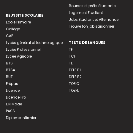
Bourses et prêts étudiants
Logement Etudiant
REUSSITE SCOLAIRE
Jobs Etudiant et Alternance
Ecole Primaire
Trouve ton job saisonnier
Collège
CAP
Lycée général et technologique
TESTS DE LANGUES
Lycée Professionnel
TFI
Lycée Agricole
TCF
BTS
TEF
BTSA
DELF B1
BUT
DELF B2
Prépas
TOEIC
Licence
TOEFL
Licence Pro
DN Made
PASS
Diplome infirmier