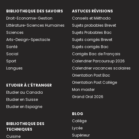
BIBLIOTHEQUE DES SAVOIRS
ASTUCES RÉVISIONS
Droit-Economie-Gestion
Conseils et Méthodo
Littérature-Sciences Humaines
Sujets probables Brevet
Sciences
Sujets Probables Bac
Arts-Design-Spectacle
Sujets corrigés Brevet
Santé
Sujets corrigés Bac
Social
Corrigés Bac de Français
Sport
Calendrier Parcoursup 2026
Langues
Calendrier vacances scolaires
Orientation Post Bac
Orientation Post Collège
ETUDIER À L’ÉTRANGER
Mon master
Etudier au Canada
Grand Oral 2026
Etudier en Suisse
Etudier en Espagne
BLOG
Collège
BIBLIOTHEQUE DES
Lycée
TECHNIQUES
Supérieur
Cuisine