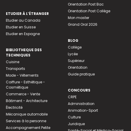
Orientation Post Bac
Orientation Post Collège
ETUDIER À L’ÉTRANGER
Mon master
Etudier au Canada
Grand Oral 2026
Etudier en Suisse
Etudier en Espagne
BLOG
Collège
BIBLIOTHEQUE DES
Lycée
TECHNIQUES
Supérieur
Cuisine
Orientation
Transports
Guide pratique
Mode - Vêtements
Coiffure - Esthétique -
Cosmétique
CONCOURS
Commerce - Vente
CRPE
Bâtiment - Architecture
Administration
Électricité
Animation-Sport
Mécanique automobile
Culture
Services à la personne
Juridique
Accompagnement Petite
Santé-Social et Médico-Social