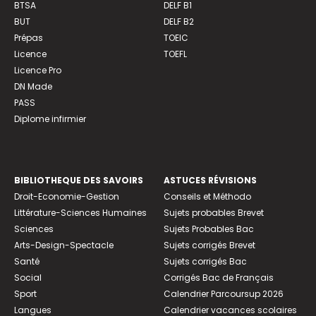
BTSA
DELF B1
BUT
DELF B2
Prépas
TOEIC
Licence
TOEFL
Licence Pro
DN Made
PASS
Diplome infirmier
BIBLIOTHEQUE DES SAVOIRS
ASTUCES RÉVISIONS
Droit-Economie-Gestion
Conseils et Méthodo
Littérature-Sciences Humaines
Sujets probables Brevet
Sciences
Sujets Probables Bac
Arts-Design-Spectacle
Sujets corrigés Brevet
Santé
Sujets corrigés Bac
Social
Corrigés Bac de Français
Sport
Calendrier Parcoursup 2026
Langues
Calendrier vacances scolaires