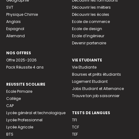
Géographie
Découvrir les formations
SVT
Découvrir les métiers
Physique Chimie
Découvrir les écoles
Anglais
Ecole de commerce
Espagnol
Ecole de design
Allemand
Ecole d’ingénieur
Devenir partenaire
NOS OFFRES
Offre 2025-2026
VIE ETUDIANTE
Pack Réussite 4 ans
Vie Etudiante
Bourses et prêts étudiants
Logement Etudiant
REUSSITE SCOLAIRE
Jobs Etudiant et Alternance
Ecole Primaire
Trouve ton job saisonnier
Collège
CAP
Lycée général et technologique
TESTS DE LANGUES
Lycée Professionnel
TFI
Lycée Agricole
TCF
BTS
TEF