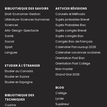
BIBLIOTHEQUE DES SAVOIRS
ASTUCES RÉVISIONS
Droit-Economie-Gestion
Conseils et Méthodo
Littérature-Sciences Humaines
Sujets probables Brevet
Sciences
Sujets Probables Bac
Arts-Design-Spectacle
Sujets corrigés Brevet
Santé
Sujets corrigés Bac
Social
Corrigés Bac de Français
Sport
Calendrier Parcoursup 2026
Langues
Calendrier vacances scolaires
Orientation Post Bac
Orientation Post Collège
ETUDIER À L’ÉTRANGER
Mon master
Etudier au Canada
Grand Oral 2026
Etudier en Suisse
Etudier en Espagne
BLOG
Collège
BIBLIOTHEQUE DES
Lycée
TECHNIQUES
Supérieur
Cuisine