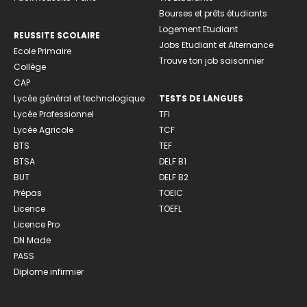
Bourses et prêts étudiants
Logement Etudiant
REUSSITE SCOLAIRE
Jobs Etudiant et Alternance
Ecole Primaire
Trouve ton job saisonnier
Collège
CAP
Lycée général et technologique
TESTS DE LANGUES
Lycée Professionnel
TFI
Lycée Agricole
TCF
BTS
TEF
BTSA
DELF B1
BUT
DELF B2
Prépas
TOEIC
Licence
TOEFL
Licence Pro
DN Made
PASS
Diplome infirmier