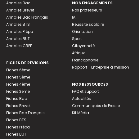
Annales Bac
NOS ENGAGEMENTS
Annales Brevet
Nos professeurs
Annales Bac Français
IA
Annales BTS
Réussite scolaire
Annales Prépa
Orientation
Annales BUT
Sport
Annales CRPE
Citoyenneté
Afrique
Francophonie
FICHES DE RÉVISIONS
Rapport - Entreprise à mission
Fiches 6ème
Fiches 5ème
Fiches 4ème
NOS RESSOURCES
Fiches 3ème
FAQ et support
Fiches Bac
Actualités
Fiches Brevet
Communiqués de Presse
Fiches Bac Français
Kit Média
Fiches BTS
Fiches Prépa
Fiches BUT