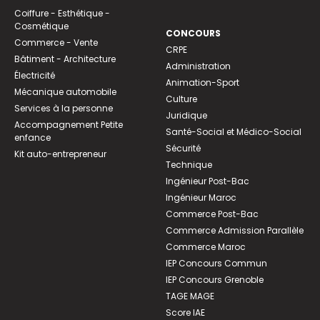
Coiffure - Esthétique -
Cosmétique
CONCOURS
Commerce - Vente
CRPE
Bâtiment - Architecture
Administration
Électricité
Animation-Sport
Mécanique automobile
Culture
Services à la personne
Juridique
Accompagnement Petite
Santé-Social et Médico-Social
enfance
Sécurité
Kit auto-entrepreneur
Technique
Ingénieur Post-Bac
Ingénieur Maroc
Commerce Post-Bac
Commerce Admission Parallèle
Commerce Maroc
IEP Concours Commun
IEP Concours Grenoble
TAGE MAGE
Score IAE