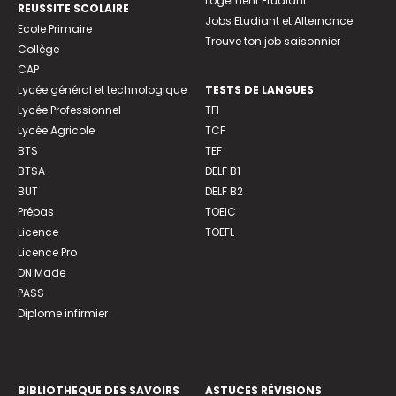
Logement Etudiant
REUSSITE SCOLAIRE
Jobs Etudiant et Alternance
Ecole Primaire
Trouve ton job saisonnier
Collège
CAP
Lycée général et technologique
TESTS DE LANGUES
Lycée Professionnel
TFI
Lycée Agricole
TCF
BTS
TEF
BTSA
DELF B1
BUT
DELF B2
Prépas
TOEIC
Licence
TOEFL
Licence Pro
DN Made
PASS
Diplome infirmier
BIBLIOTHEQUE DES SAVOIRS
ASTUCES RÉVISIONS