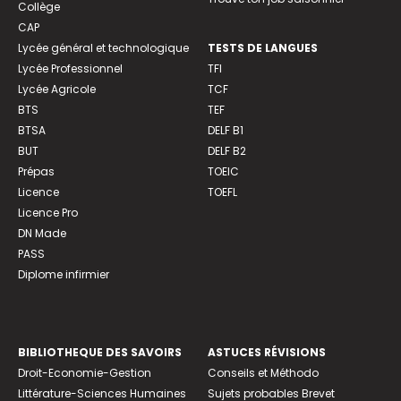
Collège
CAP
Lycée général et technologique
TESTS DE LANGUES
Lycée Professionnel
TFI
Lycée Agricole
TCF
BTS
TEF
BTSA
DELF B1
BUT
DELF B2
Prépas
TOEIC
Licence
TOEFL
Licence Pro
DN Made
PASS
Diplome infirmier
BIBLIOTHEQUE DES SAVOIRS
ASTUCES RÉVISIONS
Droit-Economie-Gestion
Conseils et Méthodo
Littérature-Sciences Humaines
Sujets probables Brevet