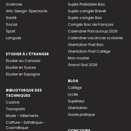
Sciences
Sujets Probables Bac
Arts-Design-Spectacle
Sujets corrigés Brevet
Santé
Sujets corrigés Bac
Social
Corrigés Bac de Français
Sport
Calendrier Parcoursup 2026
Langues
Calendrier vacances scolaires
Orientation Post Bac
Orientation Post Collège
ETUDIER À L’ÉTRANGER
Mon master
Etudier au Canada
Grand Oral 2026
Etudier en Suisse
Etudier en Espagne
BLOG
Collège
BIBLIOTHEQUE DES
Lycée
TECHNIQUES
Supérieur
Cuisine
Orientation
Transports
Guide pratique
Mode - Vêtements
Coiffure - Esthétique -
Cosmétique
CONCOURS