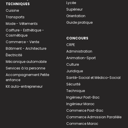
Lycée
TECHNIQUES
Supérieur
Cuisine
Orientation
Transports
Guide pratique
Mode - Vêtements
Coiffure - Esthétique -
Cosmétique
CONCOURS
Commerce - Vente
CRPE
Bâtiment - Architecture
Administration
Électricité
Animation-Sport
Mécanique automobile
Culture
Services à la personne
Juridique
Accompagnement Petite
Santé-Social et Médico-Social
enfance
Sécurité
Kit auto-entrepreneur
Technique
Ingénieur Post-Bac
Ingénieur Maroc
Commerce Post-Bac
Commerce Admission Parallèle
Commerce Maroc