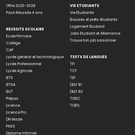
Offre 2025-2026
VIE ETUDIANTE
Pack Réussite 4 ans
Vie Etudiante
Bourses et prêts étudiants
Logement Etudiant
REUSSITE SCOLAIRE
Jobs Etudiant et Alternance
Ecole Primaire
Trouve ton job saisonnier
Collège
CAP
Lycée général et technologique
TESTS DE LANGUES
Lycée Professionnel
TFI
Lycée Agricole
TCF
BTS
TEF
BTSA
DELF B1
BUT
DELF B2
Prépas
TOEIC
Licence
TOEFL
Licence Pro
DN Made
PASS
Diplome infirmier