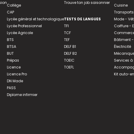
sion
Trouve ton job saisonnier
Collège
Cuisine
CAP
Transports
Lycée général et technologique
TESTS DE LANGUES
Mode - Vê
Lycée Professionnel
TFI
Coiffure -
Lycée Agricole
TCF
Commerce 
BTS
TEF
Bâtiment -
BTSA
DELF B1
Électricité
BUT
DELF B2
Mécanique
Prépas
TOEIC
Services à
Licence
TOEFL
Accompagn
Licence Pro
Kit auto-e
DN Made
PASS
Diplome infirmier