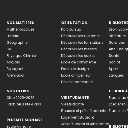
NOS MATIÈRES
ORIENTATION
BIBLIOTH
Mathématiques
Parcoursup
Droit-Eco
Histoire
Découvrir les diplômes
Littératur
Géographie
Découvrir les formations
Sciences
SVT
Découvrir les métiers
Arts-Desig
Physique Chimie
Découvrir les écoles
Santé
Anglais
Ecole de commerce
Social
Espagnol
Ecole de design
Sport
Allemand
Ecole d’ingénieur
Langues
Devenir partenaire
NOS OFFRES
ETUDIER À
Offre 2025-2026
VIE ETUDIANTE
Etudier a
Pack Réussite 4 ans
Vie Etudiante
Etudier en 
Bourses et prêts étudiants
Etudier en
Logement Etudiant
REUSSITE SCOLAIRE
Jobs Etudiant et Alternance
Ecole Primaire
BIBLIOTH