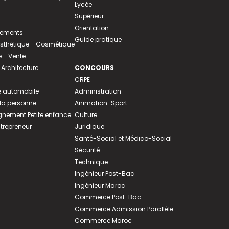
Lycée
Supérieur
Orientation
tements
Guide pratique
 Esthétique - Cosmétique
- Vente
 Architecture
CONCOURS
CRPE
 automobile
Administration
 la personne
Animation-Sport
ement Petite enfance
Culture
ntrepreneur
Juridique
Santé-Social et Médico-Social
Sécurité
Technique
Ingénieur Post-Bac
Ingénieur Maroc
Commerce Post-Bac
Commerce Admission Parallèle
Commerce Maroc