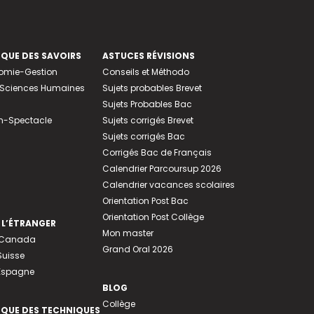
EQUE DES SAVOIRS
ASTUCES RÉVISIONS
nomie-Gestion
Conseils et Méthodo
e-Sciences Humaines
Sujets probables Brevet
Sujets Probables Bac
n-Spectacle
Sujets corrigés Brevet
Sujets corrigés Bac
Corrigés Bac de Français
Calendrier Parcoursup 2026
Calendrier vacances scolaires
Orientation Post Bac
Orientation Post Collège
 L’ÉTRANGER
Mon master
u Canada
Grand Oral 2026
Suisse
 Espagne
BLOG
Collège
EQUE DES TECHNIQUES