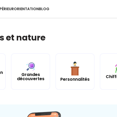
PÉRIEUR
ORIENTATION
BLOG
s et nature
en
Grandes
Chiff
découvertes
Personnalités