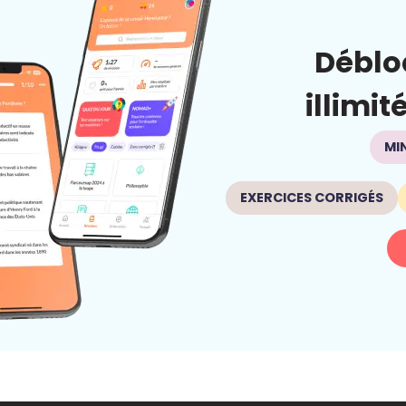
Déblo
illimit
MI
EXERCICES CORRIGÉS