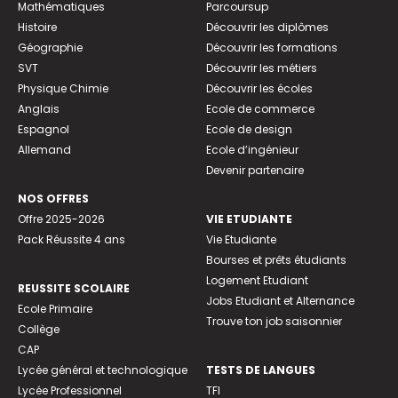
Mathématiques
Parcoursup
Histoire
Découvrir les diplômes
Géographie
Découvrir les formations
SVT
Découvrir les métiers
Physique Chimie
Découvrir les écoles
Anglais
Ecole de commerce
Espagnol
Ecole de design
Allemand
Ecole d’ingénieur
Devenir partenaire
NOS OFFRES
Offre 2025-2026
VIE ETUDIANTE
Pack Réussite 4 ans
Vie Etudiante
Bourses et prêts étudiants
Logement Etudiant
REUSSITE SCOLAIRE
Jobs Etudiant et Alternance
Ecole Primaire
Trouve ton job saisonnier
Collège
CAP
Lycée général et technologique
TESTS DE LANGUES
Lycée Professionnel
TFI