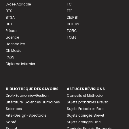
Lycée Agricole
TCF
BTS
TEF
BTSA
DELF B1
BUT
DELF B2
Prépas
TOEIC
Licence
TOEFL
Licence Pro
DN Made
PASS
Diplome infirmier
BIBLIOTHEQUE DES SAVOIRS
ASTUCES RÉVISIONS
Droit-Economie-Gestion
Conseils et Méthodo
Littérature-Sciences Humaines
Sujets probables Brevet
Sciences
Sujets Probables Bac
Arts-Design-Spectacle
Sujets corrigés Brevet
Santé
Sujets corrigés Bac
Social
Corrigés Bac de Français