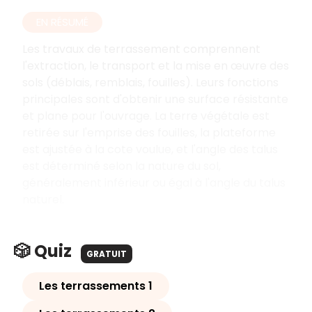
EN RÉSUMÉ
Les travaux de terrassement comprennent
l'extraction, le transport et la mise en œuvre des
sols (déblais, remblais, fouilles). Leurs fonctions
principales sont d'obtenir une surface résistante
et plane pour l'ouvrage. La terre végétale est
retirée sur l'emprise des fouilles, la plateforme
est ajustée à la cote voulue, et l'angle des talus
est déterminé selon la nature du sol,
généralement inférieur ou égal à l'angle du talus
naturel.
🎲 Quiz
GRATUIT
Les terrassements 1