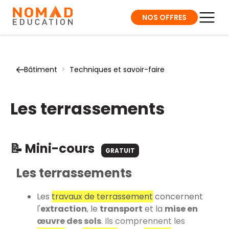
NOS OFFRES
Bâtiment
>
Techniques et savoir-faire
Les terrassements
📝 Mini-cours
GRATUIT
Les terrassements
Les
travaux de terrassement
concernent
l'
extraction
, le
transport
et la
mise en
œuvre des sols
. Ils comprennent les