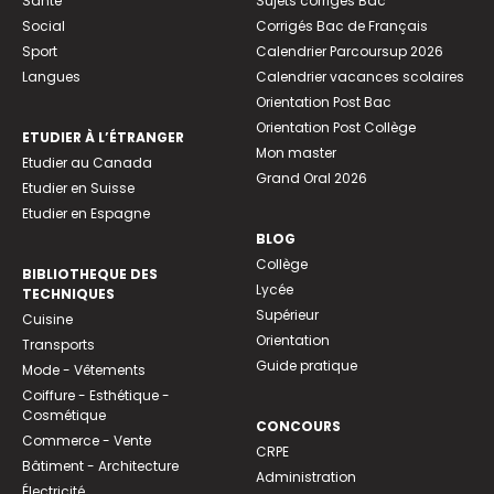
Santé
Sujets corrigés Bac
Social
Corrigés Bac de Français
Sport
Calendrier Parcoursup 2026
Langues
Calendrier vacances scolaires
Orientation Post Bac
Orientation Post Collège
ETUDIER À L’ÉTRANGER
Mon master
Etudier au Canada
Grand Oral 2026
Etudier en Suisse
Etudier en Espagne
BLOG
Collège
BIBLIOTHEQUE DES
Lycée
TECHNIQUES
Supérieur
Cuisine
Orientation
Transports
Guide pratique
Mode - Vêtements
Coiffure - Esthétique -
Cosmétique
CONCOURS
Commerce - Vente
CRPE
Bâtiment - Architecture
Administration
Électricité