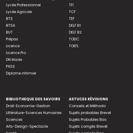
Lycée Professionnel
TFI
Lycée Agricole
TCF
BTS
TEF
BTSA
DELF B1
BUT
DELF B2
Prépas
TOEIC
Licence
TOEFL
Licence Pro
DN Made
PASS
Diplome infirmier
BIBLIOTHEQUE DES SAVOIRS
ASTUCES RÉVISIONS
Droit-Economie-Gestion
Conseils et Méthodo
Littérature-Sciences Humaines
Sujets probables Brevet
Sciences
Sujets Probables Bac
Arts-Design-Spectacle
Sujets corrigés Brevet