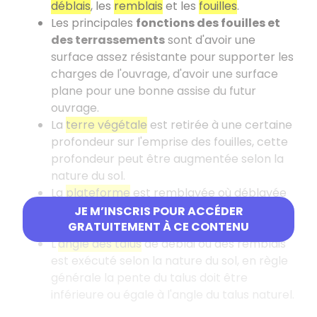
déblais
, les
remblais
et les
fouilles
.
Les principales
fonctions des fouilles et
des terrassements
sont d'avoir une
surface assez résistante pour supporter les
charges de l'ouvrage, d'avoir une surface
plane pour une bonne assise du futur
ouvrage.
La
terre végétale
est retirée à une certaine
profondeur sur l'emprise des fouilles, cette
profondeur peut être augmentée selon la
nature du sol.
La
plateforme
est remblayée où déblayée
à la cote voulue selon les plans de coupe et
JE M’INSCRIS POUR ACCÉDER
d'implantation.
GRATUITEMENT À CE CONTENU
L'
angle des talus
de déblai ou des remblais
est exécuté selon la nature du sol, en règle
générale la pente du talus doit être
inférieure ou égale à l'angle du talus naturel.