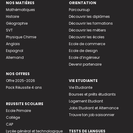
NOS MATIÈRES
ORIENTATION
Mathématiques
Parcoursup
Histoire
Découvrir les diplômes
Géographie
Découvrir les formations
SVT
Découvrir les métiers
Physique Chimie
Découvrir les écoles
Anglais
Ecole de commerce
Espagnol
Ecole de design
Allemand
Ecole d’ingénieur
Devenir partenaire
NOS OFFRES
Offre 2025-2026
VIE ETUDIANTE
Pack Réussite 4 ans
Vie Etudiante
Bourses et prêts étudiants
Logement Etudiant
REUSSITE SCOLAIRE
Jobs Etudiant et Alternance
Ecole Primaire
Trouve ton job saisonnier
Collège
CAP
Lycée général et technologique
TESTS DE LANGUES