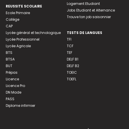
Logement Etudiant
REUSSITE SCOLAIRE
Jobs Etudiant et Alternance
Ecole Primaire
Trouve ton job saisonnier
Collège
CAP
Lycée général et technologique
TESTS DE LANGUES
Lycée Professionnel
TFI
Lycée Agricole
TCF
BTS
TEF
BTSA
DELF B1
BUT
DELF B2
Prépas
TOEIC
Licence
TOEFL
Licence Pro
DN Made
PASS
Diplome infirmier