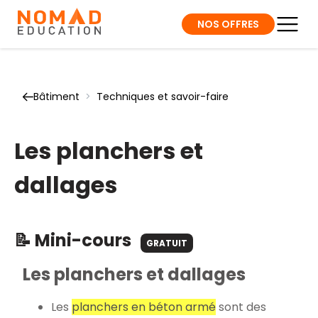
NOS OFFRES
Bâtiment
>
Techniques et savoir-faire
Les planchers et
dallages
📝 Mini-cours
GRATUIT
Les planchers et dallages
Les
planchers en béton armé
sont des