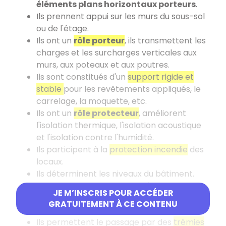
éléments plans horizontaux porteurs
.
Ils prennent appui sur les murs du sous-sol
ou de l'étage.
Ils ont un
rôle porteur
, ils transmettent les
charges et les surcharges verticales aux
murs, aux poteaux et aux poutres.
Ils sont constitués d'un
support rigide et
stable
pour les revêtements appliqués, le
carrelage, la moquette, etc.
Ils ont un
rôle protecteur
, améliorent
l'isolation thermique, l'isolation acoustique
et l'isolation contre l'humidité.
Ils participent à la
protection incendie
des
locaux.
Ils déterminent les niveaux du bâtiment.
Ils constituent une aire utilisée pour le
JE M’INSCRIS POUR ACCÉDER
stockage, la circulation intérieure et de
GRATUITEMENT À CE CONTENU
l'habitation.
Ils permettent le passage par des
trémies