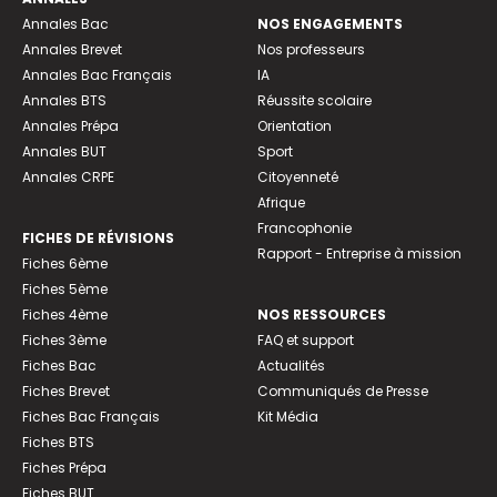
Annales Bac
NOS ENGAGEMENTS
Annales Brevet
Nos professeurs
Annales Bac Français
IA
Annales BTS
Réussite scolaire
Annales Prépa
Orientation
Annales BUT
Sport
Annales CRPE
Citoyenneté
Afrique
Francophonie
FICHES DE RÉVISIONS
Rapport - Entreprise à mission
Fiches 6ème
Fiches 5ème
Fiches 4ème
NOS RESSOURCES
Fiches 3ème
FAQ et support
Fiches Bac
Actualités
Fiches Brevet
Communiqués de Presse
Fiches Bac Français
Kit Média
Fiches BTS
Fiches Prépa
Fiches BUT