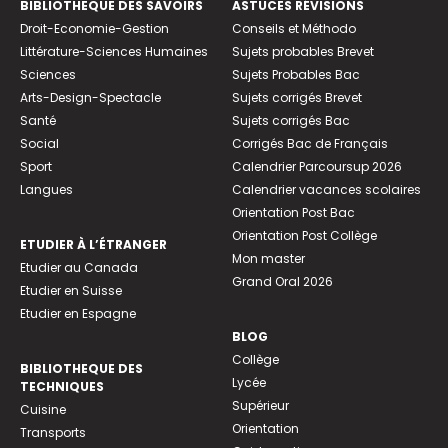
BIBLIOTHEQUE DES SAVOIRS
ASTUCES RÉVISIONS
Droit-Economie-Gestion
Conseils et Méthodo
Littérature-Sciences Humaines
Sujets probables Brevet
Sciences
Sujets Probables Bac
Arts-Design-Spectacle
Sujets corrigés Brevet
Santé
Sujets corrigés Bac
Social
Corrigés Bac de Français
Sport
Calendrier Parcoursup 2026
Langues
Calendrier vacances scolaires
Orientation Post Bac
Orientation Post Collège
ETUDIER À L’ÉTRANGER
Mon master
Etudier au Canada
Grand Oral 2026
Etudier en Suisse
Etudier en Espagne
BLOG
Collège
BIBLIOTHEQUE DES
Lycée
TECHNIQUES
Supérieur
Cuisine
Orientation
Transports