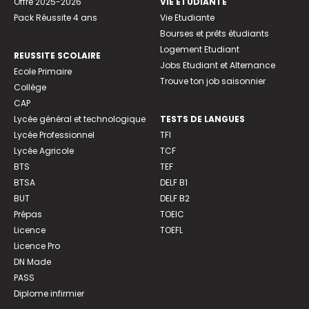
Offre 2025-2026
VIE ETUDIANTE
Pack Réussite 4 ans
Vie Etudiante
Bourses et prêts étudiants
Logement Etudiant
REUSSITE SCOLAIRE
Jobs Etudiant et Alternance
Ecole Primaire
Trouve ton job saisonnier
Collège
CAP
Lycée général et technologique
TESTS DE LANGUES
Lycée Professionnel
TFI
Lycée Agricole
TCF
BTS
TEF
BTSA
DELF B1
BUT
DELF B2
Prépas
TOEIC
Licence
TOEFL
Licence Pro
DN Made
PASS
Diplome infirmier