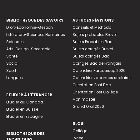
BIBLIOTHEQUE DES SAVOIRS
ASTUCES RÉVISIONS
Droit-Economie-Gestion
Conseils et Méthodo
Littérature-Sciences Humaines
Sujets probables Brevet
Sciences
Sujets Probables Bac
Arts-Design-Spectacle
Sujets corrigés Brevet
Santé
Sujets corrigés Bac
Social
Corrigés Bac de Français
Sport
Calendrier Parcoursup 2026
Langues
Calendrier vacances scolaires
Orientation Post Bac
Orientation Post Collège
ETUDIER À L’ÉTRANGER
Mon master
Etudier au Canada
Grand Oral 2026
Etudier en Suisse
Etudier en Espagne
BLOG
Collège
BIBLIOTHEQUE DES
Lycée
TECHNIQUES