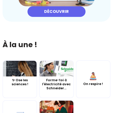
DÉCOUVRIR
À la une !
✨ Ose les
Forme-toi à
On respire !
sciences !
l'électricité avec
Schneider...