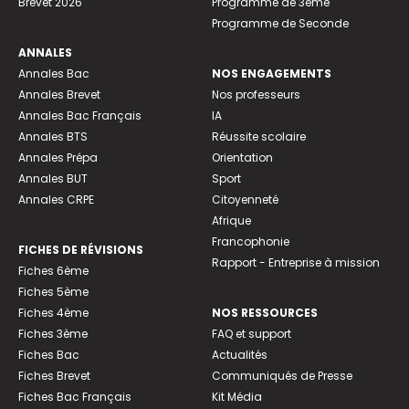
Brevet 2026
Programme de 3ème
Programme de Seconde
ANNALES
Annales Bac
NOS ENGAGEMENTS
Annales Brevet
Nos professeurs
Annales Bac Français
IA
Annales BTS
Réussite scolaire
Annales Prépa
Orientation
Annales BUT
Sport
Annales CRPE
Citoyenneté
Afrique
Francophonie
FICHES DE RÉVISIONS
Rapport - Entreprise à mission
Fiches 6ème
Fiches 5ème
Fiches 4ème
NOS RESSOURCES
Fiches 3ème
FAQ et support
Fiches Bac
Actualités
Fiches Brevet
Communiqués de Presse
Fiches Bac Français
Kit Média