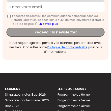
J'accepte de recevoir les communications personnalisées de
Nomad Education, basées sur le suivi de mes ouvertures d'emails
(à l’aide de pixels).
En savoir plus
Recevoir la newsletter
Nous ne partagerons jamais vos données personnelles avec
des tiers. Consultez notre
Politique de confidentialité
pour plus
d’informations.
EXAMENS
LES PROGRAMMES
Simulateur notes Bac 2026
Programme de 6ème
Simulateur notes Brevet 2026
Programme de 5ème
Bac 2026
Programme de 4ème