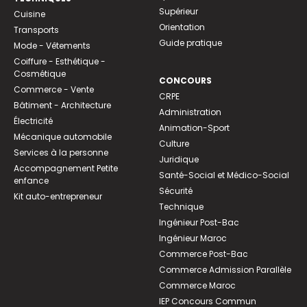
Supérieur
Cuisine
Orientation
Transports
Guide pratique
Mode - Vêtements
Coiffure - Esthétique -
Cosmétique
CONCOURS
Commerce - Vente
CRPE
Bâtiment - Architecture
Administration
Électricité
Animation-Sport
Mécanique automobile
Culture
Services à la personne
Juridique
Accompagnement Petite
Santé-Social et Médico-Social
enfance
Sécurité
Kit auto-entrepreneur
Technique
Ingénieur Post-Bac
Ingénieur Maroc
Commerce Post-Bac
Commerce Admission Parallèle
Commerce Maroc
IEP Concours Commun