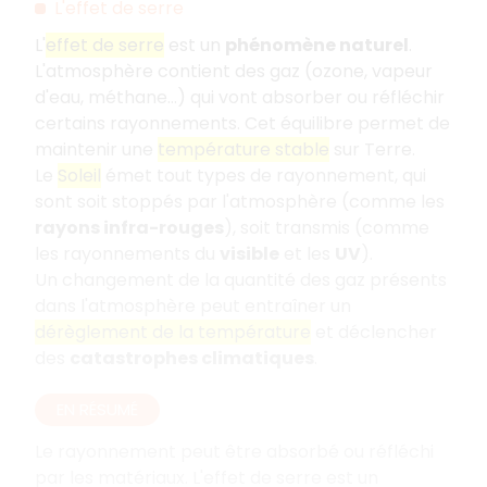
L'effet de serre
L'
effet de serre
est un
phénomène naturel
.
L'atmosphère contient des gaz (ozone, vapeur
d'eau, méthane...) qui vont absorber ou réfléchir
certains rayonnements. Cet équilibre permet de
maintenir une
température stable
sur Terre.
Le
Soleil
émet tout types de rayonnement, qui
sont soit stoppés par l'atmosphère (comme les
rayons infra-rouges
), soit transmis (comme
les rayonnements du
visible
et les
UV
).
Un changement de la quantité des gaz présents
dans l'atmosphère peut entraîner un
dérèglement de la température
et déclencher
des
catastrophes climatiques
.
EN RÉSUMÉ
Le rayonnement peut être absorbé ou réfléchi
par les matériaux. L'effet de serre est un