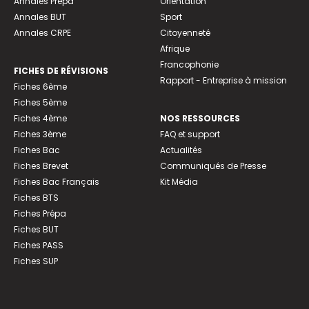
Annales Prépa
Orientation
Annales BUT
Sport
Annales CRPE
Citoyenneté
Afrique
Francophonie
FICHES DE RÉVISIONS
Rapport - Entreprise à mission
Fiches 6ème
Fiches 5ème
Fiches 4ème
NOS RESSOURCES
Fiches 3ème
FAQ et support
Fiches Bac
Actualités
Fiches Brevet
Communiqués de Presse
Fiches Bac Français
Kit Média
Fiches BTS
Fiches Prépa
Fiches BUT
Fiches PASS
Fiches SUP