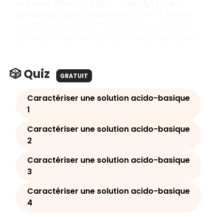
Le pH est défini par
et
p
H
=
−
l
o
g
[
H
3
O
+
]
permet de classer les solutions : pH < 7 (acide),
pH = 7 (neutre), pH > 7 (basique). La pollution
atmosphérique peut conduire aux pluies acides.
🎲 Quiz
GRATUIT
Caractériser une solution acido-basique
1
Caractériser une solution acido-basique
2
Caractériser une solution acido-basique
3
Caractériser une solution acido-basique
4