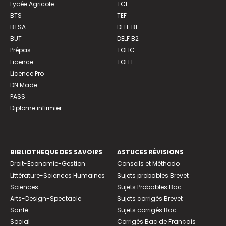
Lycée Agricole
TCF
BTS
TEF
BTSA
DELF B1
BUT
DELF B2
Prépas
TOEIC
Licence
TOEFL
Licence Pro
DN Made
PASS
Diplome infirmier
BIBLIOTHEQUE DES SAVOIRS
ASTUCES RÉVISIONS
Droit-Economie-Gestion
Conseils et Méthodo
Littérature-Sciences Humaines
Sujets probables Brevet
Sciences
Sujets Probables Bac
Arts-Design-Spectacle
Sujets corrigés Brevet
Santé
Sujets corrigés Bac
Social
Corrigés Bac de Français