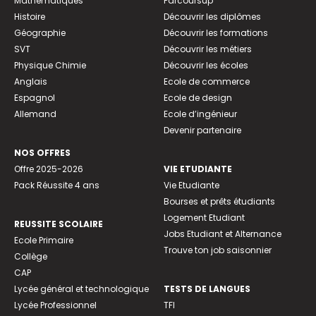
Mathématiques
Parcoursup
Histoire
Découvrir les diplômes
Géographie
Découvrir les formations
SVT
Découvrir les métiers
Physique Chimie
Découvrir les écoles
Anglais
Ecole de commerce
Espagnol
Ecole de design
Allemand
Ecole d’ingénieur
Devenir partenaire
NOS OFFRES
Offre 2025-2026
VIE ETUDIANTE
Pack Réussite 4 ans
Vie Etudiante
Bourses et prêts étudiants
Logement Etudiant
REUSSITE SCOLAIRE
Jobs Etudiant et Alternance
Ecole Primaire
Trouve ton job saisonnier
Collège
CAP
Lycée général et technologique
TESTS DE LANGUES
Lycée Professionnel
TFI