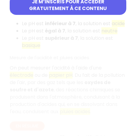
Classification des solutions selon le pH
JE M’INSCRIS POUR ACCÉDER
GRATUITEMENT À CE CONTENU
Pour une solution, lorsque :
Le pH est
inférieur à 7
, la solution est
acide
Le pH est
égal à 7
, la solution est
neutre
Le pH est
supérieur à 7
, la solution est
basique
Mesure de l'acidité et pluies acides
On peut mesurer l'acidité à l'aide d'une
électrode
ou de
papier pH
. Du fait de la pollution
de l'air, par des gaz tels que les
oxydes de
soufre et d'azote
, des réactions chimiques se
produisent dans l'atmosphère, conduisant à la
production d'acides qui, en se dissolvant dans
l'eau, conduisent aux
pluies acides
.
EN RÉSUMÉ