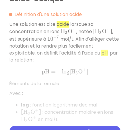
Définition d'une solution acide
Une solution est dite
acide
lorsque sa
concentration en ions
, notée [
],
H
3
O
+
H
3
O
+
10
−
7
est supérieure à
mol/L. Afin d'alléger cette
notation et la rendre plus facilement
exploitable, on définit l'acidité à l'aide du
pH
, par
la relation :
p
H
=
−
l
o
g
[
H
3
O
+
]
Éléments de la formule
Avec :
log
: fonction logarithme décimal
[
]
: concentration molaire en ions
H
3
O
+
en mol/L
H
3
O
+