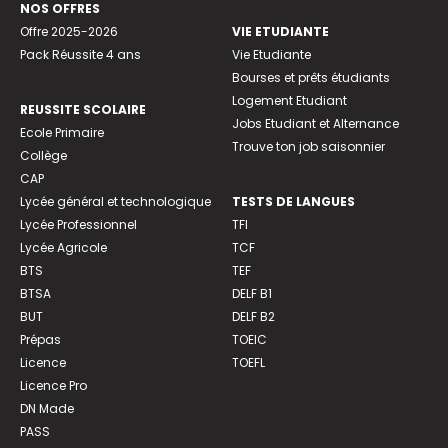
NOS OFFRES
Offre 2025-2026
VIE ETUDIANTE
Pack Réussite 4 ans
Vie Etudiante
Bourses et prêts étudiants
Logement Etudiant
REUSSITE SCOLAIRE
Jobs Etudiant et Alternance
Ecole Primaire
Trouve ton job saisonnier
Collège
CAP
Lycée général et technologique
TESTS DE LANGUES
Lycée Professionnel
TFI
Lycée Agricole
TCF
BTS
TEF
BTSA
DELF B1
BUT
DELF B2
Prépas
TOEIC
Licence
TOEFL
Licence Pro
DN Made
PASS