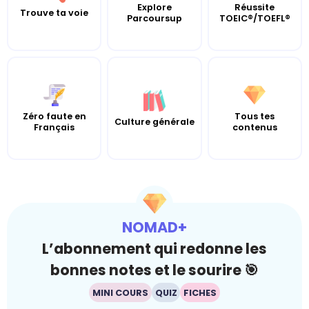
Explore
Réussite
Trouve ta voie
Parcoursup
TOEIC®/TOEFL®
Zéro faute en
Tous tes
Culture générale
Français
contenus
NOMAD+
L’abonnement qui redonne les
bonnes notes et le sourire 🎯
MINI COURS
QUIZ
FICHES