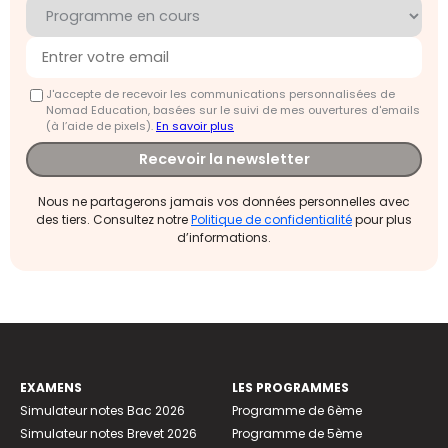
J'accepte de recevoir les communications personnalisées de
Nomad Education, basées sur le suivi de mes ouvertures d'emails
(à l’aide de pixels).
En savoir plus
Recevoir la newsletter
Nous ne partagerons jamais vos données personnelles avec
des tiers. Consultez notre
Politique de confidentialité
pour plus
d’informations.
EXAMENS
LES PROGRAMMES
Simulateur notes Bac 2026
Programme de 6ème
Simulateur notes Brevet 2026
Programme de 5ème