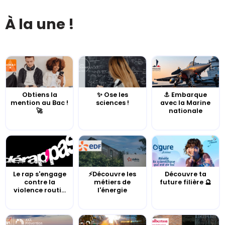
À la une !
Obtiens la
✨ Ose les
⚓️ Embarque
mention au Bac !
sciences !
avec la Marine
🚀
nationale
Le rap s'engage
⚡Découvre les
Découvre ta
contre la
métiers de
future filière 🔮
violence routi...
l'énergie