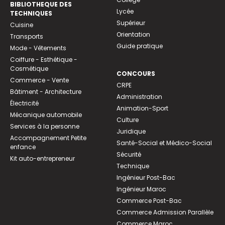
BIBLIOTHEQUE DES
Lycée
TECHNIQUES
Supérieur
Cuisine
Orientation
Transports
Guide pratique
Mode - Vêtements
Coiffure - Esthétique -
Cosmétique
CONCOURS
Commerce - Vente
CRPE
Bâtiment - Architecture
Administration
Électricité
Animation-Sport
Mécanique automobile
Culture
Services à la personne
Juridique
Accompagnement Petite
Santé-Social et Médico-Social
enfance
Sécurité
Kit auto-entrepreneur
Technique
Ingénieur Post-Bac
Ingénieur Maroc
Commerce Post-Bac
Commerce Admission Parallèle
Commerce Maroc