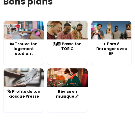
Bons plans
🛌 Trouve ton
💂🏻 Passe ton
✈️ Pars à
logement
TOEIC
l'étranger avec
étudiant
EF
🗞️ Profite de ton
Révise en
kiosque Presse
musique 🎶