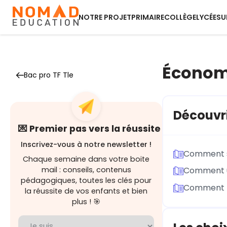
NOTRE PROJET
PRIMAIRE
COLLÈGE
LYCÉE
SU
Économ
Bac pro TF Tle
Découvri
💌 Premier pas vers la réussite
Inscrivez-vous à notre newsletter !
Comment se
Chaque semaine dans votre boite
mail : conseils, contenus
Comment un
pédagogiques, toutes les clés pour
Comment le
la réussite de vos enfants et bien
plus ! 🎯