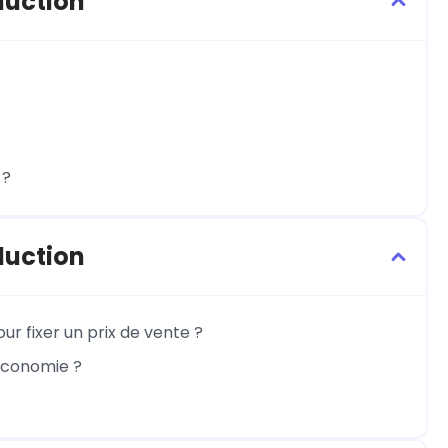
duction
 ?
duction
r fixer un prix de vente ?
économie ?