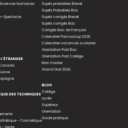
e-Sciences Humaines
Sujets probables Brevet
Sujets Probables Bac
n-Spectacle
Sujets corrigés Brevet
Sujets corrigés Bac
Corrigés Bac de Français
Calendrier Parcoursup 2026
Calendrier vacances scolaires
Orientation Post Bac
Orientation Post Collège
 L’ÉTRANGER
Mon master
u Canada
Grand Oral 2026
Suisse
 Espagne
BLOG
Collège
EQUE DES TECHNIQUES
Lycée
Supérieur
Orientation
tements
Guide pratique
 Esthétique - Cosmétique
- Vente