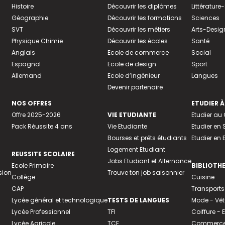
Histoire
Découvrir les diplômes
Littératur
Géographie
Découvrir les formations
Sciences
SVT
Découvrir les métiers
Arts-Desig
Physique Chimie
Découvrir les écoles
Santé
Anglais
Ecole de commerce
Social
Espagnol
Ecole de design
Sport
Allemand
Ecole d’ingénieur
Langues
Devenir partenaire
NOS OFFRES
ETUDIER À
Offre 2025-2026
VIE ETUDIANTE
Etudier a
Pack Réussite 4 ans
Vie Etudiante
Etudier en 
Bourses et prêts étudiants
Etudier en
Logement Etudiant
REUSSITE SCOLAIRE
Jobs Etudiant et Alternance
Ecole Primaire
BIBLIOTH
sion
Trouve ton job saisonnier
Collège
Cuisine
CAP
Transports
Lycée général et technologique
TESTS DE LANGUES
Mode - Vê
Lycée Professionnel
TFI
Coiffure -
Lycée Agricole
TCF
Commerce 