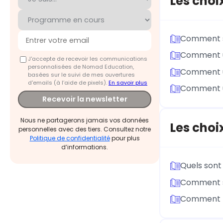
Les choi
Comment se
Comment un
J'accepte de recevoir les communications
personnalisées de Nomad Education,
Comment un
basées sur le suivi de mes ouvertures
d'emails (à l’aide de pixels).
En savoir plus
Comment un
Recevoir la newsletter
Nous ne partagerons jamais vos données
Les choi
personnelles avec des tiers. Consultez notre
Politique de confidentialité
pour plus
d’informations.
Quels sont
Comment se
Comment le