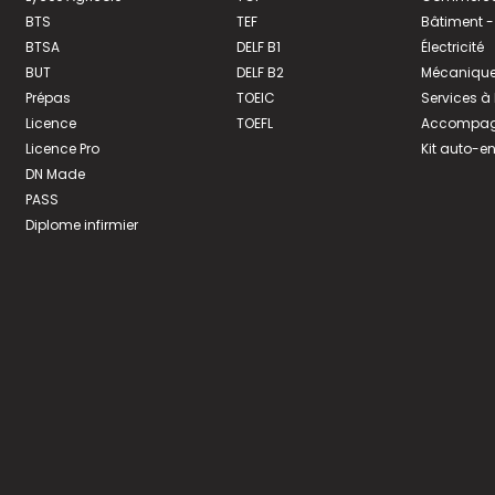
BTS
TEF
Bâtiment -
BTSA
DELF B1
Électricité
BUT
DELF B2
Mécanique
Prépas
TOEIC
Services à
Licence
TOEFL
Accompagn
Licence Pro
Kit auto-e
DN Made
PASS
Diplome infirmier