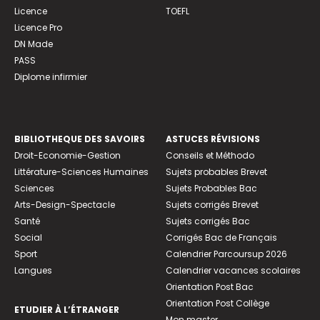
Licence
TOEFL
Licence Pro
DN Made
PASS
Diplome infirmier
BIBLIOTHEQUE DES SAVOIRS
ASTUCES RÉVISIONS
Droit-Economie-Gestion
Conseils et Méthodo
Littérature-Sciences Humaines
Sujets probables Brevet
Sciences
Sujets Probables Bac
Arts-Design-Spectacle
Sujets corrigés Brevet
Santé
Sujets corrigés Bac
Social
Corrigés Bac de Français
Sport
Calendrier Parcoursup 2026
Langues
Calendrier vacances scolaires
Orientation Post Bac
Orientation Post Collège
ETUDIER À L’ÉTRANGER
Mon master