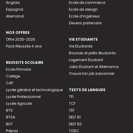
Anglais
Ecole de commerce
Espagnol
Ecole de design
Allemand
Ecole d’ingénieur
Devenir partenaire
NOS OFFRES
Offre 2025-2026
VIE ETUDIANTE
Pack Réussite 4 ans
Vie Etudiante
Bourses et prêts étudiants
Logement Etudiant
REUSSITE SCOLAIRE
Jobs Etudiant et Alternance
Ecole Primaire
Trouve ton job saisonnier
Collège
CAP
Lycée général et technologique
TESTS DE LANGUES
Lycée Professionnel
TFI
Lycée Agricole
TCF
BTS
TEF
BTSA
DELF B1
BUT
DELF B2
Prépas
TOEIC