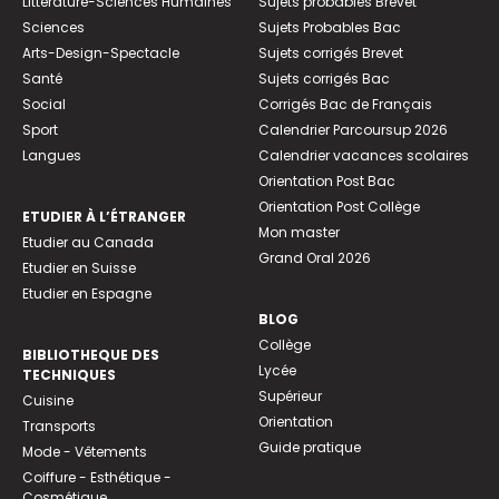
Littérature-Sciences Humaines
Sujets probables Brevet
Sciences
Sujets Probables Bac
Arts-Design-Spectacle
Sujets corrigés Brevet
Santé
Sujets corrigés Bac
Social
Corrigés Bac de Français
Sport
Calendrier Parcoursup 2026
Langues
Calendrier vacances scolaires
Orientation Post Bac
Orientation Post Collège
ETUDIER À L’ÉTRANGER
Mon master
Etudier au Canada
Grand Oral 2026
Etudier en Suisse
Etudier en Espagne
BLOG
Collège
BIBLIOTHEQUE DES
Lycée
TECHNIQUES
Supérieur
Cuisine
Orientation
Transports
Guide pratique
Mode - Vêtements
Coiffure - Esthétique -
Cosmétique