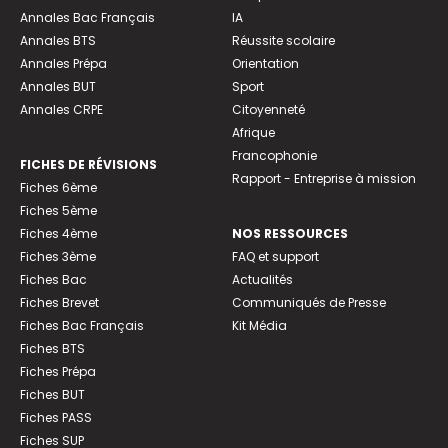
Annales Bac Français
IA
Annales BTS
Réussite scolaire
Annales Prépa
Orientation
Annales BUT
Sport
Annales CRPE
Citoyenneté
Afrique
Francophonie
FICHES DE RÉVISIONS
Rapport - Entreprise à mission
Fiches 6ème
Fiches 5ème
Fiches 4ème
NOS RESSOURCES
Fiches 3ème
FAQ et support
Fiches Bac
Actualités
Fiches Brevet
Communiqués de Presse
Fiches Bac Français
Kit Média
Fiches BTS
Fiches Prépa
Fiches BUT
Fiches PASS
Fiches SUP