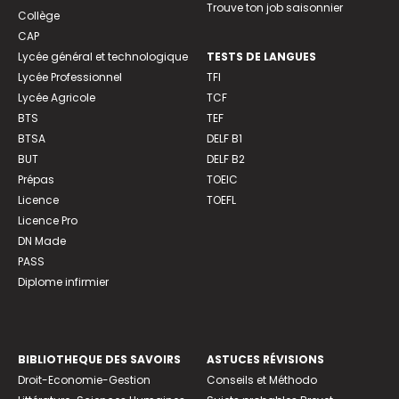
Trouve ton job saisonnier
Collège
CAP
Lycée général et technologique
TESTS DE LANGUES
Lycée Professionnel
TFI
Lycée Agricole
TCF
BTS
TEF
BTSA
DELF B1
BUT
DELF B2
Prépas
TOEIC
Licence
TOEFL
Licence Pro
DN Made
PASS
Diplome infirmier
BIBLIOTHEQUE DES SAVOIRS
ASTUCES RÉVISIONS
Droit-Economie-Gestion
Conseils et Méthodo