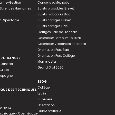
nomie-Gestion
Conseils et Méthodo
e-Sciences Humaines
Sujets probables Brevet
Sujets Probables Bac
n-Spectacle
Sujets corrigés Brevet
Sujets corrigés Bac
Corrigés Bac de Français
Calendrier Parcoursup 2026
Calendrier vacances scolaires
Orientation Post Bac
Orientation Post Collège
 L’ÉTRANGER
Mon master
u Canada
Grand Oral 2026
Suisse
 Espagne
BLOG
Collège
EQUE DES TECHNIQUES
Lycée
Supérieur
Orientation
tements
Guide pratique
 Esthétique - Cosmétique