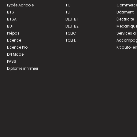
Lycée Agricole
TCF
Commerce 
BTS
TEF
Bâtiment -
BTSA
DELF B1
Électricité
BUT
DELF B2
Mécanique
Prépas
TOEIC
Services à
Licence
TOEFL
Accompagn
Licence Pro
Kit auto-e
DN Made
PASS
Diplome infirmier