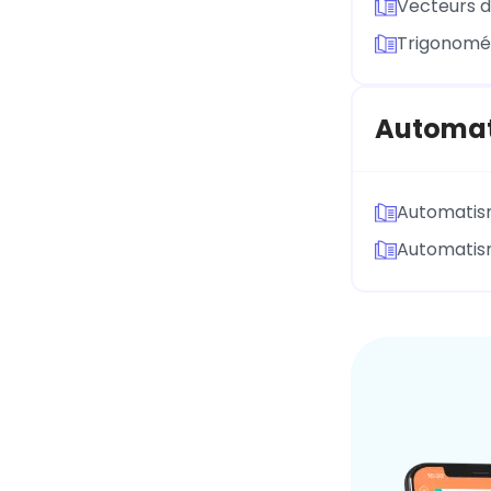
Vecteurs d
Trigonomé
Automa
Automatis
Automatis