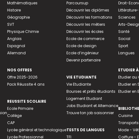
Mathématiques
Parcoursup
Droit-Eco
Histoire
Découvrir les diplômes
Littératur
Géographie
Découvrir les formations
Sciences
SVT
Découvrir les métiers
Arts-Desig
Physique Chimie
Découvrir les écoles
Santé
Anglais
Ecole de commerce
Social
Espagnol
Ecole de design
Sport
Allemand
Ecole d’ingénieur
Langues
Devenir partenaire
NOS OFFRES
ETUDIER À
Offre 2025-2026
VIE ETUDIANTE
Etudier a
Pack Réussite 4 ans
Vie Etudiante
Etudier en 
Bourses et prêts étudiants
Etudier en
Logement Etudiant
REUSSITE SCOLAIRE
Jobs Etudiant et Alternance
Ecole Primaire
BIBLIOTH
sion
Trouve ton job saisonnier
Collège
Cuisine
CAP
Transports
Lycée général et technologique
TESTS DE LANGUES
Mode - Vê
Lycée Professionnel
TFI
Coiffure -