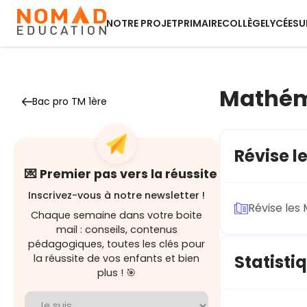
NOTRE PROJET
PRIMAIRE
COLLÈGE
LYCÉE
SU
Mathém
Bac pro TM 1ère
Révise l
💌 Premier pas vers la réussite
Inscrivez-vous à notre newsletter !
Révise les
Chaque semaine dans votre boite
mail : conseils, contenus
pédagogiques, toutes les clés pour
Statisti
la réussite de vos enfants et bien
plus ! 🎯