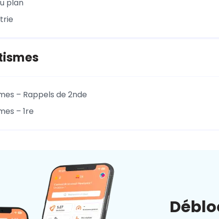
u plan
trie
tismes
mes – Rappels de 2nde
mes – 1re
Déblo