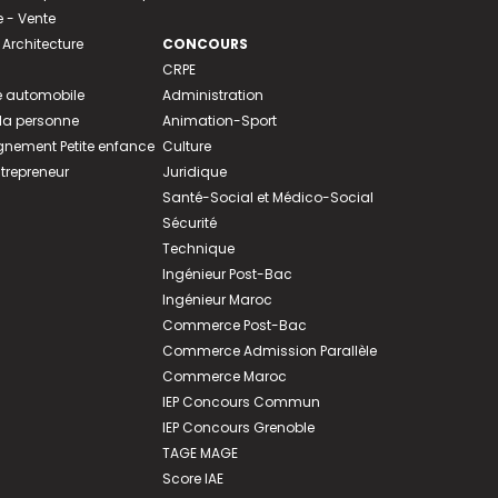
- Vente
 Architecture
CONCOURS
CRPE
 automobile
Administration
 la personne
Animation-Sport
ement Petite enfance
Culture
ntrepreneur
Juridique
Santé-Social et Médico-Social
Sécurité
Technique
Ingénieur Post-Bac
Ingénieur Maroc
Commerce Post-Bac
Commerce Admission Parallèle
Commerce Maroc
IEP Concours Commun
IEP Concours Grenoble
TAGE MAGE
Score IAE