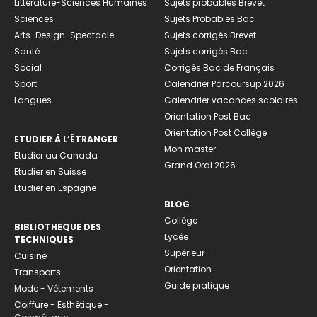
Littérature-Sciences Humaines
Sujets probables Brevet
Sciences
Sujets Probables Bac
Arts-Design-Spectacle
Sujets corrigés Brevet
Santé
Sujets corrigés Bac
Social
Corrigés Bac de Français
Sport
Calendrier Parcoursup 2026
Langues
Calendrier vacances scolaires
Orientation Post Bac
Orientation Post Collège
ETUDIER À L’ÉTRANGER
Mon master
Etudier au Canada
Grand Oral 2026
Etudier en Suisse
Etudier en Espagne
BLOG
Collège
BIBLIOTHEQUE DES
Lycée
TECHNIQUES
Supérieur
Cuisine
Orientation
Transports
Guide pratique
Mode - Vêtements
Coiffure - Esthétique -