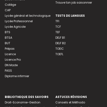
Trouve ton job saisonnier
Collège
CAP
Lycée général et technologique
TESTS DE LANGUES
Lycée Professionnel
TFI
Lycée Agricole
TCF
BTS
TEF
BTSA
DELF B1
BUT
DELF B2
Prépas
TOEIC
Licence
TOEFL
Licence Pro
DN Made
PASS
Diplome infirmier
BIBLIOTHEQUE DES SAVOIRS
ASTUCES RÉVISIONS
Droit-Economie-Gestion
Conseils et Méthodo