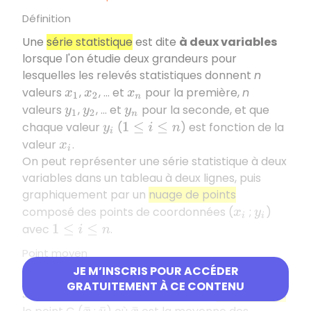
Définition
Une
série statistique
est dite
à deux variables
lorsque l'on étudie deux grandeurs pour
lesquelles les relevés statistiques donnent
n
valeurs
,
, ... et
pour la première,
n
x
1
x
2
x
n
valeurs
,
, ... et
pour la seconde, et que
y
1
y
2
y
n
chaque valeur
(
) est fonction de la
y
i
1
≤
i
≤
n
valeur
.
x
i
On peut représenter une série statistique à deux
variables dans un tableau à deux lignes, puis
graphiquement par un
nuage de points
composé des points de coordonnées (
;
)
x
i
y
i
avec
.
1
≤
i
≤
n
Point moyen
JE M’INSCRIS POUR ACCÉDER
Pour une
série statistique à deux variables
(
GRATUITEMENT À CE CONTENU
;
) avec
, on appelle
point moyen
x
i
y
i
1
≤
i
≤
n