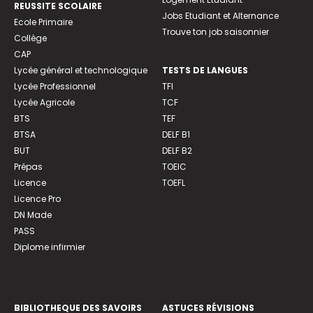
REUSSITE SCOLAIRE
Jobs Etudiant et Alternance
Ecole Primaire
Trouve ton job saisonnier
Collège
CAP
Lycée général et technologique
TESTS DE LANGUES
Lycée Professionnel
TFI
Lycée Agricole
TCF
BTS
TEF
BTSA
DELF B1
BUT
DELF B2
Prépas
TOEIC
Licence
TOEFL
Licence Pro
DN Made
PASS
Diplome infirmier
BIBLIOTHEQUE DES SAVOIRS
ASTUCES RÉVISIONS