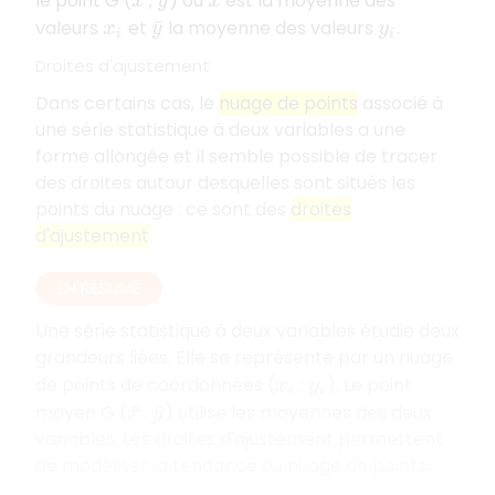
le point G (
;
) où
est la moyenne des
x
¯
y
¯
x
¯
valeurs
et
la moyenne des valeurs
.
x
i
y
¯
y
i
Droites d'ajustement
Dans certains cas, le
nuage de points
associé à
une série statistique à deux variables a une
forme allongée et il semble possible de tracer
des droites autour desquelles sont situés les
points du nuage : ce sont des
droites
d'ajustement
.
EN RÉSUMÉ
Une série statistique à deux variables étudie deux
grandeurs liées. Elle se représente par un nuage
de points de coordonnées (
;
). Le point
x
i
y
i
moyen G (
;
) utilise les moyennes des deux
x
¯
y
¯
variables. Les droites d'ajustement permettent
de modéliser la tendance du nuage de points.