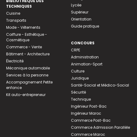
BIBLIOTHEQUE DES
Lycée
TECHNIQUES
Supérieur
Cuisine
Orientation
Transports
Guide pratique
Mode - Vêtements
Coiffure - Esthétique -
Cosmétique
CONCOURS
Commerce - Vente
CRPE
Bâtiment - Architecture
Administration
Électricité
Animation-Sport
Mécanique automobile
Culture
Services à la personne
Juridique
Accompagnement Petite
Santé-Social et Médico-Social
enfance
Sécurité
Kit auto-entrepreneur
Technique
Ingénieur Post-Bac
Ingénieur Maroc
Commerce Post-Bac
Commerce Admission Parallèle
Commerce Maroc