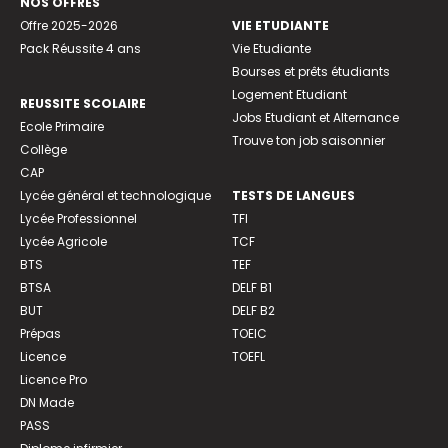
NOS OFFRES
Offre 2025-2026
VIE ETUDIANTE
Pack Réussite 4 ans
Vie Etudiante
Bourses et prêts étudiants
Logement Etudiant
REUSSITE SCOLAIRE
Jobs Etudiant et Alternance
Ecole Primaire
Trouve ton job saisonnier
Collège
CAP
Lycée général et technologique
TESTS DE LANGUES
Lycée Professionnel
TFI
Lycée Agricole
TCF
BTS
TEF
BTSA
DELF B1
BUT
DELF B2
Prépas
TOEIC
Licence
TOEFL
Licence Pro
DN Made
PASS