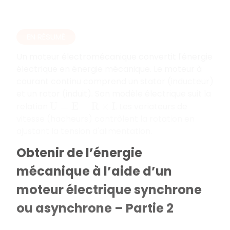
EN RÉSUMÉ
Un moteur électromécanique convertit l'énergie
électrique en énergie mécanique. Le moteur à
courant continu comprend un stator (inducteur)
et un rotor (induit). Son modèle électrique suit la
relation
. Les variateurs de
U
=
E
+
R
×
I
vitesse (hacheurs) contrôlent la rotation en
ajustant la tension d'alimentation.
Obtenir de l’énergie
mécanique à l’aide d’un
moteur électrique synchrone
ou asynchrone – Partie 2