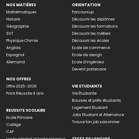
NOS MATIÈRES
ORIENTATION
Mathématiques
Parcoursup
Histoire
Découvrir les diplômes
Géographie
Découvrir les formations
SVT
Découvrir les métiers
Physique Chimie
Découvrir les écoles
Anglais
Ecole de commerce
Espagnol
Ecole de design
Allemand
Ecole d’ingénieur
Devenir partenaire
NOS OFFRES
Offre 2025-2026
VIE ETUDIANTE
Pack Réussite 4 ans
Vie Etudiante
Bourses et prêts étudiants
Logement Etudiant
REUSSITE SCOLAIRE
Jobs Etudiant et Alternance
Ecole Primaire
Trouve ton job saisonnier
Collège
CAP
Lycée général et technologique
TESTS DE LANGUES