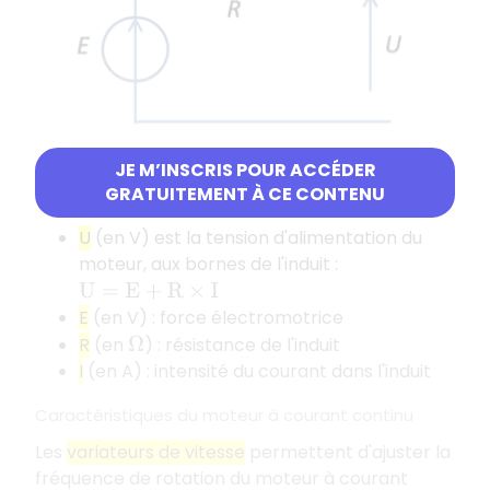
JE M’INSCRIS POUR ACCÉDER
GRATUITEMENT À CE CONTENU
Paramètres du modèle :
U
(en V) est la tension d'alimentation du
moteur, aux bornes de l'induit :
U
=
E
+
R
×
I
E
(en V) : force électromotrice
R
(en
) : résistance de l'induit
Ω
I
(en A) : intensité du courant dans l'induit
Caractéristiques du moteur à courant continu
Les
variateurs de vitesse
permettent d'ajuster la
fréquence de rotation du moteur à courant