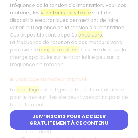
fréquence de la tension d'alimentation. Pour ces
moteurs, les
variateurs de vitesse
sont des
dispositifs électroniques permettant de faire
varier la fréquence de la tension d'alimentation.
Ces dispositifs sont appelés
onduleurs
.
La fréquence de rotation de ces moteurs varie
peu avec le
couple résistant
, c'est-à-dire que la
charge appliquée sur le rotor influe peu sur la
fréquence de rotation.
Couplage du moteur triphasé
Le
couplage
est le type de branchement utilisé
pour le moteur. Il existe deux types principaux de
branchement.
JE M’INSCRIS POUR ACCÉDER
Branchement en étoile
: chaque
GRATUITEMENT À CE CONTENU
enroulement reçoit une tension réduite (de
racine de 3)