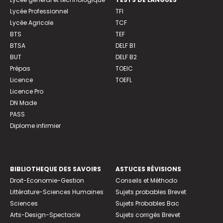
Lycée Professionnel
TFI
Lycée Agricole
TCF
BTS
TEF
BTSA
DELF B1
BUT
DELF B2
Prépas
TOEIC
Licence
TOEFL
Licence Pro
DN Made
PASS
Diplome infirmier
BIBLIOTHEQUE DES SAVOIRS
ASTUCES RÉVISIONS
Droit-Economie-Gestion
Conseils et Méthodo
Littérature-Sciences Humaines
Sujets probables Brevet
Sciences
Sujets Probables Bac
Arts-Design-Spectacle
Sujets corrigés Brevet