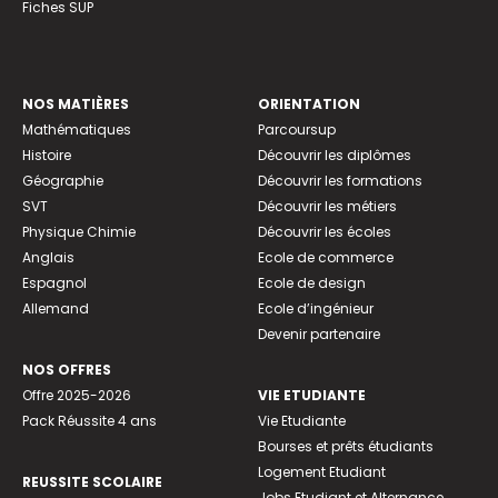
Fiches SUP
NOS MATIÈRES
ORIENTATION
Mathématiques
Parcoursup
Histoire
Découvrir les diplômes
Géographie
Découvrir les formations
SVT
Découvrir les métiers
Physique Chimie
Découvrir les écoles
Anglais
Ecole de commerce
Espagnol
Ecole de design
Allemand
Ecole d’ingénieur
Devenir partenaire
NOS OFFRES
Offre 2025-2026
VIE ETUDIANTE
Pack Réussite 4 ans
Vie Etudiante
Bourses et prêts étudiants
Logement Etudiant
REUSSITE SCOLAIRE
Jobs Etudiant et Alternance