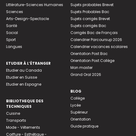
Littérature-Sciences Humaines
Sujets probables Brevet
Sciences
Sujets Probables Bac
Arts-Design-Spectacle
Sujets corrigés Brevet
Santé
Sujets corrigés Bac
Social
Corrigés Bac de Français
Sport
Calendrier Parcoursup 2026
Langues
Calendrier vacances scolaires
Orientation Post Bac
Orientation Post Collège
ETUDIER À L’ÉTRANGER
Mon master
Etudier au Canada
Grand Oral 2026
Etudier en Suisse
Etudier en Espagne
BLOG
Collège
BIBLIOTHEQUE DES
Lycée
TECHNIQUES
Supérieur
Cuisine
Orientation
Transports
Guide pratique
Mode - Vêtements
Coiffure - Esthétique -