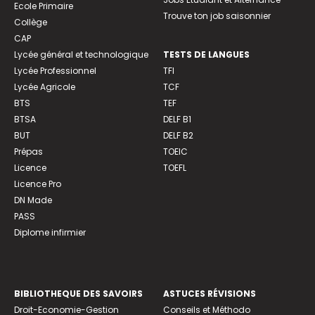
Ecole Primaire
Trouve ton job saisonnier
Collège
CAP
Lycée général et technologique
TESTS DE LANGUES
Lycée Professionnel
TFI
Lycée Agricole
TCF
BTS
TEF
BTSA
DELF B1
BUT
DELF B2
Prépas
TOEIC
Licence
TOEFL
Licence Pro
DN Made
PASS
Diplome infirmier
BIBLIOTHEQUE DES SAVOIRS
ASTUCES RÉVISIONS
Droit-Economie-Gestion
Conseils et Méthodo