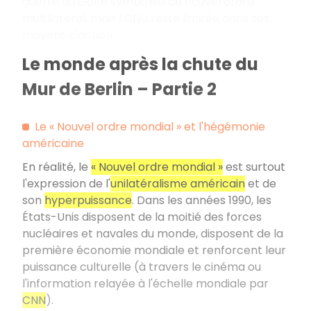
guerre du Golfe symbolise ce nouvel ordre
multilatéral, mais l'ONU reste limitée dans ses
moyens d'action.
Le monde après la chute du
Mur de Berlin – Partie 2
Le « Nouvel ordre mondial » et l'hégémonie
américaine
En réalité, le
« Nouvel ordre mondial »
est surtout
l'expression de l'
unilatéralisme américain
et de
son
hyperpuissance
. Dans les années 1990, les
États-Unis disposent de la moitié des forces
nucléaires et navales du monde, disposent de la
première économie mondiale et renforcent leur
puissance culturelle (à travers le cinéma ou
l'information relayée à l'échelle mondiale par
CNN
).