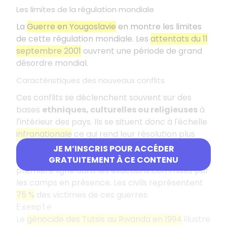
Les limites de la régulation mondiale
La
Guerre en Yougoslavie
en montre les limites
de cette régulation mondiale. Les
attentats du 11
septembre 2001
ouvrent une période de grand
désordre mondial.
Caractéristiques des nouveaux conflits
Ces conflits se déclenchent souvent sur des
bases
ethniques, culturelles ou religieuses
à
l'intérieur des pays. Ils se situent donc à l'échelle
infranationale
ce qui rend leur résolution plus
difficile encore. Ce sont en outre des conflits
JE M’INSCRIS POUR ACCÉDER
dans lesquels les populations civiles sont en
GRATUITEMENT À CE CONTENU
première ligne dans les exactions commises par
les camps en présence. Les civils représentent
75 %
des victimes de ces guerres.
Exemple
Le
génocide des Tutsis au Rwanda en 1994
illustre