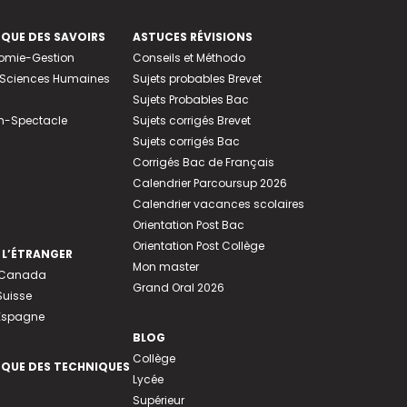
EQUE DES SAVOIRS
ASTUCES RÉVISIONS
nomie-Gestion
Conseils et Méthodo
e-Sciences Humaines
Sujets probables Brevet
Sujets Probables Bac
n-Spectacle
Sujets corrigés Brevet
Sujets corrigés Bac
Corrigés Bac de Français
Calendrier Parcoursup 2026
Calendrier vacances scolaires
Orientation Post Bac
Orientation Post Collège
 L’ÉTRANGER
Mon master
u Canada
Grand Oral 2026
Suisse
 Espagne
BLOG
Collège
EQUE DES TECHNIQUES
Lycée
Supérieur