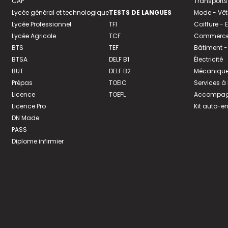
CAP
Transports
Lycée général et technologique
TESTS DE LANGUES
Mode - Vê
Lycée Professionnel
TFI
Coiffure -
Lycée Agricole
TCF
Commerce 
BTS
TEF
Bâtiment -
BTSA
DELF B1
Électricité
BUT
DELF B2
Mécanique
Prépas
TOEIC
Services à
Licence
TOEFL
Accompagn
Licence Pro
Kit auto-e
DN Made
PASS
Diplome infirmier