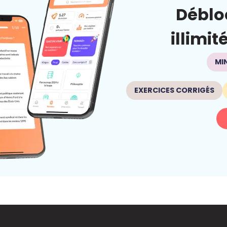
Déblo
illimit
MI
EXERCICES CORRIGÉS