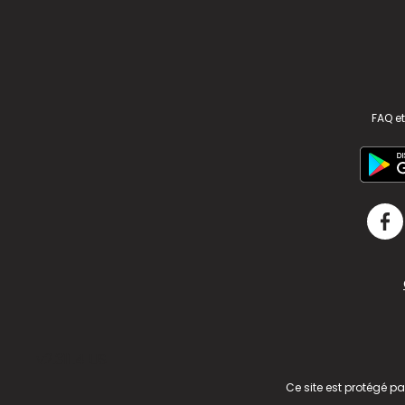
FAQ et
v2.311.4 US
Ce site est protégé p