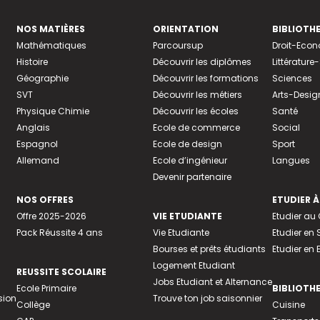
NOS MATIÈRES
ORIENTATION
BIBLIOTH
Mathématiques
Parcoursup
Droit-Eco
Histoire
Découvrir les diplômes
Littératur
Géographie
Découvrir les formations
Sciences
SVT
Découvrir les métiers
Arts-Desig
Physique Chimie
Découvrir les écoles
Santé
Anglais
Ecole de commerce
Social
Espagnol
Ecole de design
Sport
Allemand
Ecole d’ingénieur
Langues
Devenir partenaire
NOS OFFRES
ETUDIER À
Offre 2025-2026
VIE ETUDIANTE
Etudier a
Pack Réussite 4 ans
Vie Etudiante
Etudier en 
Bourses et prêts étudiants
Etudier en
Logement Etudiant
REUSSITE SCOLAIRE
Jobs Etudiant et Alternance
Ecole Primaire
BIBLIOTH
sion
Trouve ton job saisonnier
Collège
Cuisine