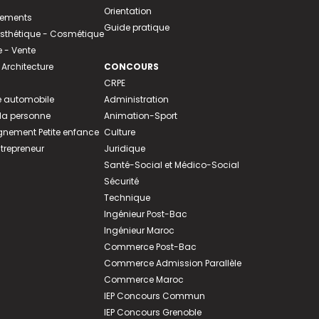
Orientation
tements
Guide pratique
 Esthétique - Cosmétique
- Vente
 Architecture
CONCOURS
CRPE
 automobile
Administration
 la personne
Animation-Sport
ement Petite enfance
Culture
ntrepreneur
Juridique
Santé-Social et Médico-Social
Sécurité
Technique
Ingénieur Post-Bac
Ingénieur Maroc
Commerce Post-Bac
Commerce Admission Parallèle
Commerce Maroc
IEP Concours Commun
IEP Concours Grenoble