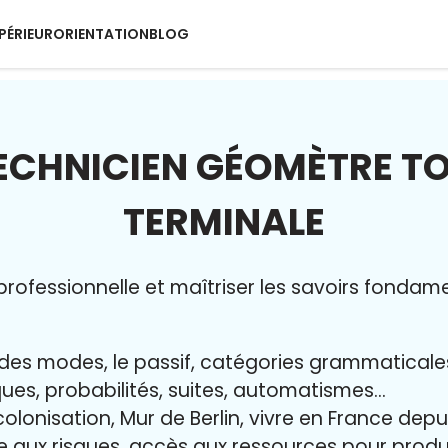
PÉRIEUR
ORIENTATION
BLOG
ECHNICIEN GÉOMÈTRE 
TERMINALE
rofessionnelle et maîtriser l
es savoirs fondam
ur des modes, le passif, catégories grammatical
iques, probabilités, suites, automatismes…
colonisation, Mur de Berlin, vivre en France dep
ce aux risques, accès aux ressources pour pro