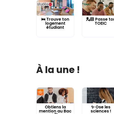
🛌 Trouve ton
💂🏻 Passe to
logement
TOEIC
étudiant
À la une !
Obtiens la
✨ Ose les
mention au Bac
sciences !