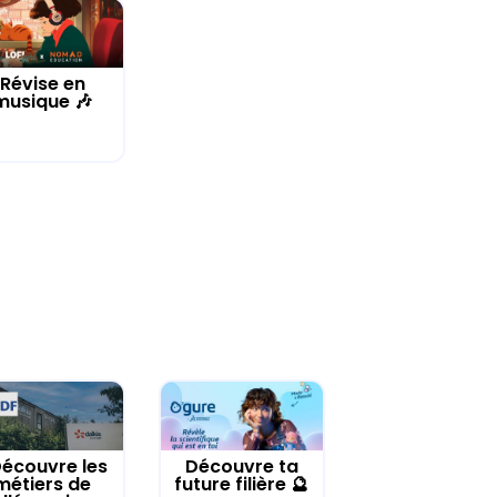
Révise en
musique 🎶
écouvre les
Découvre ta
métiers de
future filière 🔮