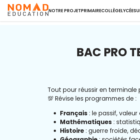
NOTRE PROJET
PRIMAIRE
COLLÈGE
LYCÉE
SU
BAC PRO T
Tout pour réussir en terminale p
💯 Révise les programmes de :
Français
: le passif, vale
Mathématiques
: statist
Histoire
: guerre froide, dé
Géographie
: sociétés fa