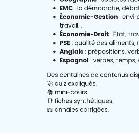
EMC
: la démocratie, déba
Économie-Gestion
: envir
travail…
Économie-Droit
: État, tr
PSE
: qualité des aliments,
Anglais
: prépositions, verb
Espagnol
: verbes, temps,
Des centaines de contenus disp
🚀 quiz expliqués.
📚 mini-cours.
📑 fiches synthétiques.
📖
annales corrigées.