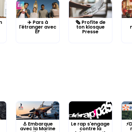
n
✈️ Pars à
🗞️ Profite de
l'étranger avec
ton kiosque
EF
Presse
⚓️ Embarque
Le rap s'engage
⚡D
avec la Marine
contre la