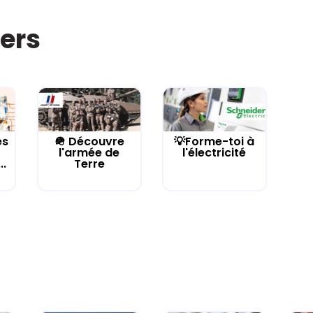
iers
es
🪖 Découvre
💡Forme-toi à
l'armée de
l'électricité
..
Terre