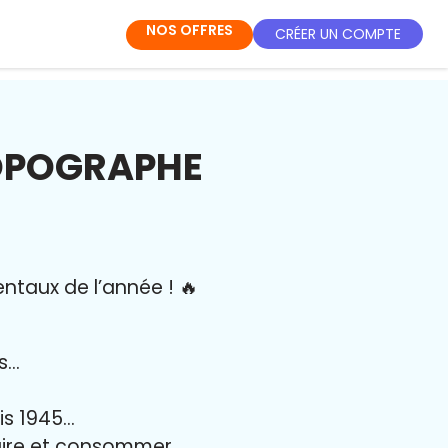
NOS OFFRES
CRÉER UN COMPTE
TOPOGRAPHE
entaux de l’année
!
🔥
es…
uis 1945…
duire et consommer…