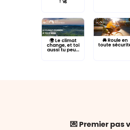
! 🚀
🚘 Roule en
🌍 Le climat
toute sécurit
change, et toi
aussi tu peu...
💌 Premier pas v