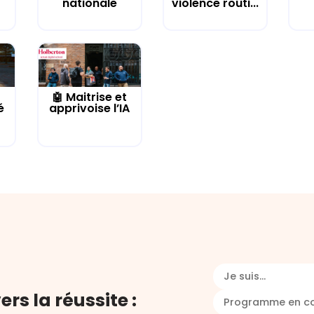
nationale
violence routi...
🤖 Maitrise et
é
apprivoise l’IA
Je suis...
ers la réussite :
Programme en c