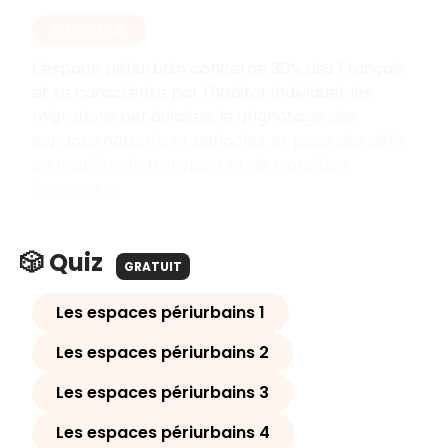
EN RÉSUMÉ
L'espace périurbain concerne 30% des Français
et se caractérise par l'habitat individuel, les
migrations pendulaires, le grignotage des
espaces naturels et agricoles, et pose des défis
en matière de transport et de transition
écologique.
🎲 Quiz
GRATUIT
Les espaces périurbains 1
Les espaces périurbains 2
Les espaces périurbains 3
Les espaces périurbains 4