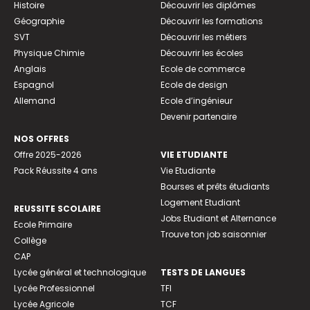
Histoire
Découvrir les diplômes
Géographie
Découvrir les formations
SVT
Découvrir les métiers
Physique Chimie
Découvrir les écoles
Anglais
Ecole de commerce
Espagnol
Ecole de design
Allemand
Ecole d’ingénieur
Devenir partenaire
NOS OFFRES
Offre 2025-2026
VIE ETUDIANTE
Pack Réussite 4 ans
Vie Etudiante
Bourses et prêts étudiants
Logement Etudiant
REUSSITE SCOLAIRE
Jobs Etudiant et Alternance
Ecole Primaire
Trouve ton job saisonnier
Collège
CAP
Lycée général et technologique
TESTS DE LANGUES
Lycée Professionnel
TFI
Lycée Agricole
TCF