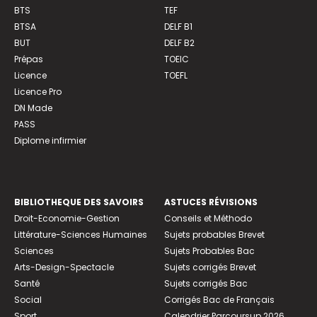
BTS
TEF
BTSA
DELF B1
BUT
DELF B2
Prépas
TOEIC
Licence
TOEFL
Licence Pro
DN Made
PASS
Diplome infirmier
BIBLIOTHEQUE DES SAVOIRS
ASTUCES RÉVISIONS
Droit-Economie-Gestion
Conseils et Méthodo
Littérature-Sciences Humaines
Sujets probables Brevet
Sciences
Sujets Probables Bac
Arts-Design-Spectacle
Sujets corrigés Brevet
Santé
Sujets corrigés Bac
Social
Corrigés Bac de Français
Sport
Calendrier Parcoursup 2026