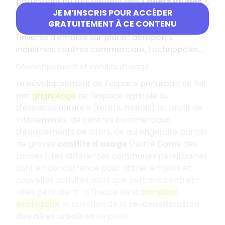
participant au mouvement des «
gilets jaunes
»,
JE M’INSCRIS POUR ACCÉDER
beaucoup venaient des espaces périurbains.
GRATUITEMENT À CE CONTENU
Mais une partie de la population bénéficie à
l'inverse d'emplois sur place : aéroports,
industries, centres commerciaux, technopôles…
Développement et conflits d'usage
Le développement de l'espace périurbain se fait
par
grignotage
de l'espace agricole ou
d'espaces naturels (forêts, marais) au profit de
lotissements, de centres commerciaux,
d'équipements de loisirs, ce qui engendre parfois
de graves
conflits d'usage
(Notre Dame des
Landes). Les différentes communes périurbaines
sont en concurrence pour attirer emplois et
nouvelles activités alors que certains centres-
villes périclitent : à l'heure de la
transition
écologique
, la question de la
re-densification
des aires urbaines
se pose.