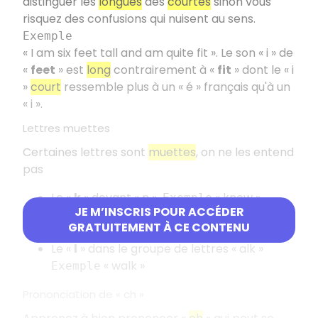
distinguer les
longues
des
courtes
sinon vous
risquez des confusions qui nuisent au sens.
Exemple
« I am six feet tall and am quite fit ». Le son « i » de
«
feet
» est
long
contrairement à «
fit
» dont le « i
»
court
ressemble plus à un « é » français qu'à un
« i ».
Lettres muettes
Certaines lettres sont
muettes
, on ne les entend
pas
Le «
k
» devant « n »
« know »
Exemple
JE M’INSCRIS POUR ACCÉDER
Le «
l
» dans le groupe de lettres « ould »
GRATUITEMENT À CE CONTENU
« could »
Exemple
Le «
l
» dans le groupe de lettres « alk »
« walk »
Exemple
Prononciation de « ch »