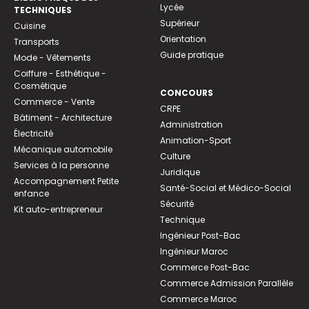
Lycée
TECHNIQUES
Supérieur
Cuisine
Orientation
Transports
Guide pratique
Mode - Vêtements
Coiffure - Esthétique -
Cosmétique
CONCOURS
Commerce - Vente
CRPE
Bâtiment - Architecture
Administration
Électricité
Animation-Sport
Mécanique automobile
Culture
Services à la personne
Juridique
Accompagnement Petite
Santé-Social et Médico-Social
enfance
Sécurité
Kit auto-entrepreneur
Technique
Ingénieur Post-Bac
Ingénieur Maroc
Commerce Post-Bac
Commerce Admission Parallèle
Commerce Maroc