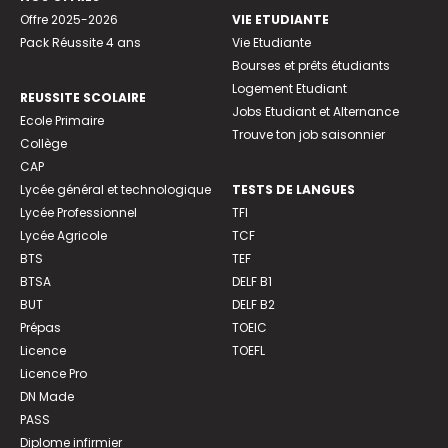
Offre 2025-2026
VIE ETUDIANTE
Pack Réussite 4 ans
Vie Etudiante
Bourses et prêts étudiants
Logement Etudiant
REUSSITE SCOLAIRE
Jobs Etudiant et Alternance
Ecole Primaire
Trouve ton job saisonnier
Collège
CAP
Lycée général et technologique
TESTS DE LANGUES
Lycée Professionnel
TFI
Lycée Agricole
TCF
BTS
TEF
BTSA
DELF B1
BUT
DELF B2
Prépas
TOEIC
Licence
TOEFL
Licence Pro
DN Made
PASS
Diplome infirmier