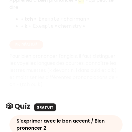
Apprenez à bien prononcer «
ch
» qui peut se
dire
«
tch
»
« chairman »
Exemple
«
k
»
« chemistry »
Exemple
EN RÉSUMÉ
Pour bien prononcer l'anglais, il faut distinguer
les voyelles longues des courtes, connaître les
lettres muettes (k devant n, l dans ould et alk)
et maîtriser les différentes prononciations de «
ch » (tch ou k).
🎲 Quiz
GRATUIT
S'exprimer avec le bon accent / Bien
prononcer 2