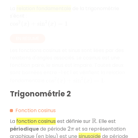
La
relation fondamentale
de la trigonométrie
s'écrit :
cos
2
(
x
)
+
sin
2
(
x
)
=
1
EN RÉSUMÉ
Les fonctions cosinus et sinus sont liées par des
relations d'angles associés. Le cosinus est une
fonction paire, le sinus est impaire. Toutes deux
sont bornées entre -1 et 1 et vérifient la relation
cos
2
(
x
)
+
sin
2
(
x
)
=
1
fondamentale
.
Trigonométrie 2
Fonction cosinus
La
fonction cosinus
est définie sur
. Elle est
R
périodique
de période
et sa représentation
2
π
graphique (en bleu) est une
sinusoïde
de période