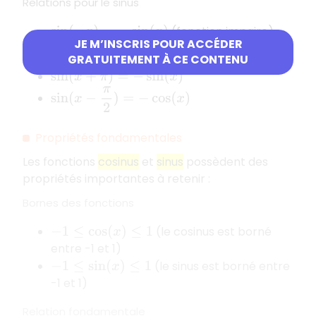
Relations pour le sinus
(fonction impaire)
sin
(
−
x
)
=
−
sin
(
x
)
JE M’INSCRIS POUR ACCÉDER
sin
(
x
+
π
2
)
=
cos
(
x
)
GRATUITEMENT À CE CONTENU
sin
(
x
+
π
)
=
−
sin
(
x
)
sin
(
x
−
π
2
)
=
−
cos
(
x
)
Propriétés fondamentales
Les fonctions
cosinus
et
sinus
possèdent des
propriétés importantes à retenir :
Bornes des fonctions
(le cosinus est borné
−
1
≤
cos
(
x
)
≤
1
entre -1 et 1)
(le sinus est borné entre
−
1
≤
sin
(
x
)
≤
1
-1 et 1)
Relation fondamentale