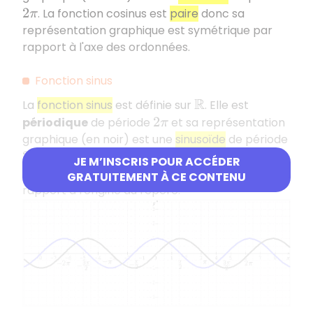
. La fonction cosinus est
paire
donc sa
2
π
représentation graphique est symétrique par
rapport à l'axe des ordonnées.
Fonction sinus
La
fonction sinus
est définie sur
. Elle est
R
périodique
de période
et sa représentation
2
π
graphique (en noir) est une
sinusoïde
de période
. La fonction sinus est
impaire
donc sa
2
π
JE M’INSCRIS POUR ACCÉDER
représentation graphique est symétrique par
GRATUITEMENT À CE CONTENU
rapport à l'origine du repère.