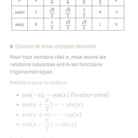
Cosinus et sinus d'angles associés
Pour tout nombre réel
, nous avons les
x
relations suivantes entre les fonctions
trigonométriques :
Relations pour le cosinus
(fonction paire)
cos
(
−
x
)
=
cos
(
x
)
cos
(
x
+
π
2
)
=
−
sin
(
x
)
cos
(
x
+
π
)
=
−
cos
(
x
)
cos
(
x
−
π
2
)
=
sin
(
x
)