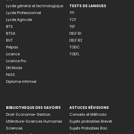
Lycée général et technologique
TESTS DE LANGUES
Lycée Professionnel
TFI
Lycée Agricole
TCF
BTS
TEF
BTSA
DELF B1
BUT
DELF B2
Prépas
TOEIC
Licence
TOEFL
Licence Pro
DN Made
PASS
Diplome infirmier
BIBLIOTHEQUE DES SAVOIRS
ASTUCES RÉVISIONS
Droit-Economie-Gestion
Conseils et Méthodo
Littérature-Sciences Humaines
Sujets probables Brevet
Sciences
Sujets Probables Bac