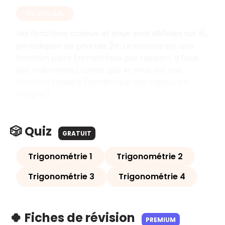
EN RÉSUMÉ
Les fonctions cosinus et sinus sont définies sur
,
R
périodiques de période
. Le cosinus est une
2
π
fonction paire (symétrique par rapport à l'axe
des ordonnées) tandis que le sinus est une
fonction impaire (symétrique par rapport à
l'origine).
🎲 Quiz
GRATUIT
Trigonométrie 1
Trigonométrie 2
Trigonométrie 3
Trigonométrie 4
🍀 Fiches de révision
PREMIUM