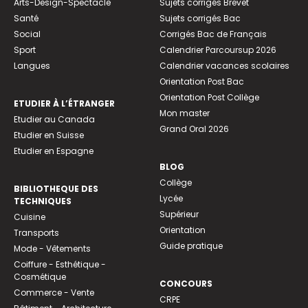
Arts-Design-Spectacle
Sujets corrigés Brevet
Santé
Sujets corrigés Bac
Social
Corrigés Bac de Français
Sport
Calendrier Parcoursup 2026
Langues
Calendrier vacances scolaires
Orientation Post Bac
Orientation Post Collège
ETUDIER À L’ÉTRANGER
Mon master
Etudier au Canada
Grand Oral 2026
Etudier en Suisse
Etudier en Espagne
BLOG
Collège
BIBLIOTHEQUE DES
Lycée
TECHNIQUES
Supérieur
Cuisine
Orientation
Transports
Guide pratique
Mode - Vêtements
Coiffure - Esthétique -
Cosmétique
CONCOURS
Commerce - Vente
CRPE