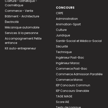
Coiffure - Esthétique -
Cosmétique
CONCOURS
Commerce - Vente
CRPE
Bâtiment - Architecture
Administration
Électricité
Animation-Sport
Mécanique automobile
Culture
Services à la personne
Juridique
Accompagnement Petite
Santé-Social et Médico-Social
enfance
Sécurité
Kit auto-entrepreneur
Technique
Ingénieur Post-Bac
Ingénieur Maroc
Commerce Post-Bac
Commerce Admission Parallèle
Commerce Maroc
IEP Concours Commun
IEP Concours Grenoble
TAGE MAGE
Score IAE
Tests de Logique