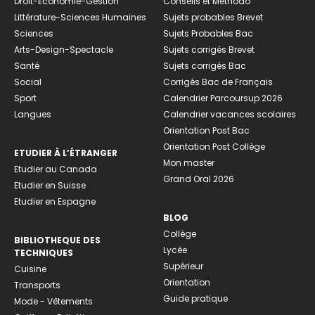
Droit-Economie-Gestion
Conseils et Méthodo
Littérature-Sciences Humaines
Sujets probables Brevet
Sciences
Sujets Probables Bac
Arts-Design-Spectacle
Sujets corrigés Brevet
Santé
Sujets corrigés Bac
Social
Corrigés Bac de Français
Sport
Calendrier Parcoursup 2026
Langues
Calendrier vacances scolaires
Orientation Post Bac
Orientation Post Collège
ETUDIER À L’ÉTRANGER
Mon master
Etudier au Canada
Grand Oral 2026
Etudier en Suisse
Etudier en Espagne
BLOG
Collège
BIBLIOTHEQUE DES
Lycée
TECHNIQUES
Supérieur
Cuisine
Orientation
Transports
Guide pratique
Mode - Vêtements