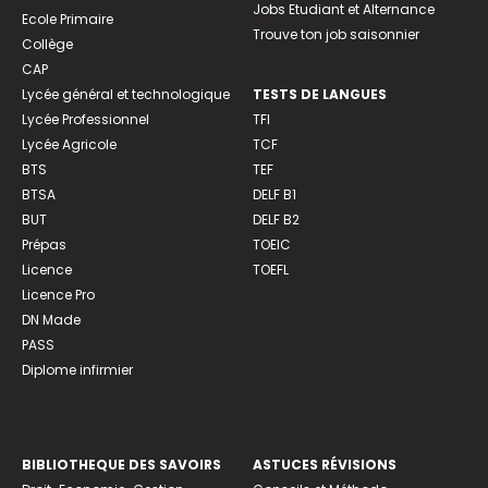
Jobs Etudiant et Alternance
Ecole Primaire
Trouve ton job saisonnier
Collège
CAP
Lycée général et technologique
TESTS DE LANGUES
Lycée Professionnel
TFI
Lycée Agricole
TCF
BTS
TEF
BTSA
DELF B1
BUT
DELF B2
Prépas
TOEIC
Licence
TOEFL
Licence Pro
DN Made
PASS
Diplome infirmier
BIBLIOTHEQUE DES SAVOIRS
ASTUCES RÉVISIONS