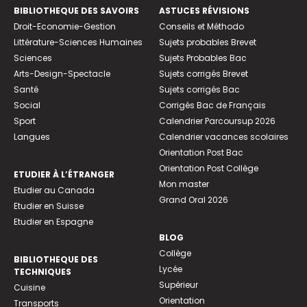
BIBLIOTHEQUE DES SAVOIRS
ASTUCES RÉVISIONS
Droit-Economie-Gestion
Conseils et Méthodo
Littérature-Sciences Humaines
Sujets probables Brevet
Sciences
Sujets Probables Bac
Arts-Design-Spectacle
Sujets corrigés Brevet
Santé
Sujets corrigés Bac
Social
Corrigés Bac de Français
Sport
Calendrier Parcoursup 2026
Langues
Calendrier vacances scolaires
Orientation Post Bac
Orientation Post Collège
ETUDIER À L’ÉTRANGER
Mon master
Etudier au Canada
Grand Oral 2026
Etudier en Suisse
Etudier en Espagne
BLOG
Collège
BIBLIOTHEQUE DES
Lycée
TECHNIQUES
Supérieur
Cuisine
Orientation
Transports