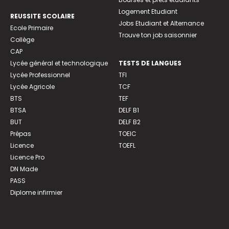
Logement Etudiant
REUSSITE SCOLAIRE
Jobs Etudiant et Alternance
Ecole Primaire
Trouve ton job saisonnier
Collège
CAP
Lycée général et technologique
TESTS DE LANGUES
Lycée Professionnel
TFI
Lycée Agricole
TCF
BTS
TEF
BTSA
DELF B1
BUT
DELF B2
Prépas
TOEIC
Licence
TOEFL
Licence Pro
DN Made
PASS
Diplome infirmier