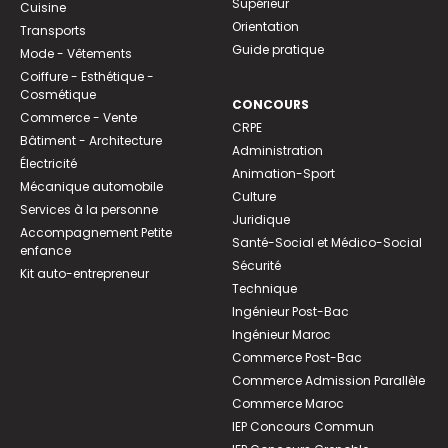
Supérieur
Cuisine
Orientation
Transports
Guide pratique
Mode - Vêtements
Coiffure - Esthétique -
Cosmétique
CONCOURS
Commerce - Vente
CRPE
Bâtiment - Architecture
Administration
Électricité
Animation-Sport
Mécanique automobile
Culture
Services à la personne
Juridique
Accompagnement Petite
Santé-Social et Médico-Social
enfance
Sécurité
Kit auto-entrepreneur
Technique
Ingénieur Post-Bac
Ingénieur Maroc
Commerce Post-Bac
Commerce Admission Parallèle
Commerce Maroc
IEP Concours Commun