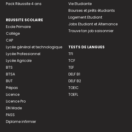
Pack Réussite 4 ans
Vie Etudiante
Bourses et prêts étudiants
Logement Etudiant
REUSSITE SCOLAIRE
Jobs Etudiant et Alternance
Ecole Primaire
Trouve ton job saisonnier
Collège
CAP
Lycée général et technologique
TESTS DE LANGUES
Lycée Professionnel
TFI
Lycée Agricole
TCF
BTS
TEF
BTSA
DELF B1
BUT
DELF B2
Prépas
TOEIC
Licence
TOEFL
Licence Pro
DN Made
PASS
Diplome infirmier