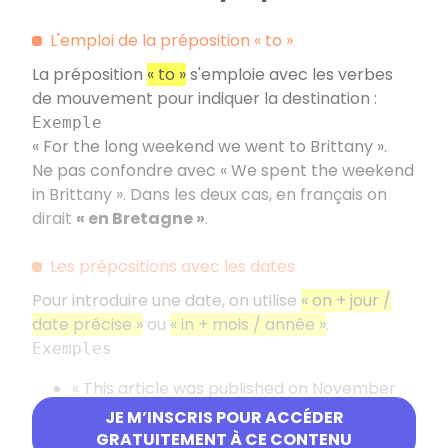
L'emploi de la préposition « to »
La préposition
« to »
s'emploie avec les verbes
de mouvement pour indiquer la destination :
Exemple
« For the long weekend we went to Brittany ».
Ne pas confondre avec « We spent the weekend
in Brittany ». Dans les deux cas, en français on
dirait
« en Bretagne »
.
Les prépositions avec les dates
Pour introduire une date, on utilise
« on + jour /
date précise »
ou
« in + mois / année »
.
Exemples
« This article was published on November
3rd »
JE M’INSCRIS POUR ACCÉDER
« This photograph was taken in 2010 »
GRATUITEMENT À CE CONTENU