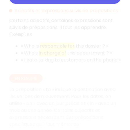
Adjectifs et expressions suivis de prépositions
Certains adjectifs, certaines expressions sont
suivis de prépositions. Il faut les apprendre.
Exemples
« Who is
responsible for
this dossier ? »
« Who's
in charge of
this department ? »
« I hate talking to customers on the phone »
EN RÉSUMÉ
La préposition « to » indique la destination avec
les verbes de mouvement. Pour les dates, on
utilise « on » avec un jour précis et « in » avec un
mois ou une année. Certains adjectifs et
expressions nécessitent des prépositions
spécifiques qu'il faut mémoriser.