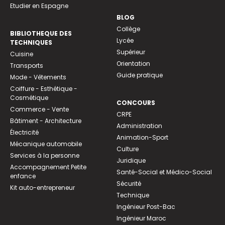
Etudier en Espagne
BLOG
Collège
BIBLIOTHEQUE DES
Lycée
TECHNIQUES
Supérieur
Cuisine
Orientation
Transports
Guide pratique
Mode - Vêtements
Coiffure - Esthétique -
Cosmétique
CONCOURS
Commerce - Vente
CRPE
Bâtiment - Architecture
Administration
Électricité
Animation-Sport
Mécanique automobile
Culture
Services à la personne
Juridique
Accompagnement Petite
Santé-Social et Médico-Social
enfance
Sécurité
Kit auto-entrepreneur
Technique
Ingénieur Post-Bac
Ingénieur Maroc