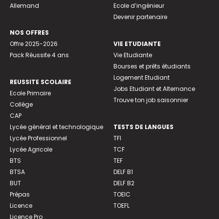
Allemand
Ecole d’ingénieur
Devenir partenaire
NOS OFFRES
Offre 2025-2026
VIE ETUDIANTE
Pack Réussite 4 ans
Vie Etudiante
Bourses et prêts étudiants
Logement Etudiant
REUSSITE SCOLAIRE
Jobs Etudiant et Alternance
Ecole Primaire
Trouve ton job saisonnier
Collège
CAP
Lycée général et technologique
TESTS DE LANGUES
Lycée Professionnel
TFI
Lycée Agricole
TCF
BTS
TEF
BTSA
DELF B1
BUT
DELF B2
Prépas
TOEIC
Licence
TOEFL
Licence Pro