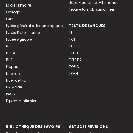
Jobs Etudiant et Alternance
Ecole Primaire
Trouve ton job saisonnier
Collège
CAP
Lycée général et technologique
TESTS DE LANGUES
Lycée Professionnel
TFI
Lycée Agricole
TCF
BTS
TEF
BTSA
DELF B1
BUT
DELF B2
Prépas
TOEIC
Licence
TOEFL
Licence Pro
DN Made
PASS
Diplome infirmier
BIBLIOTHEQUE DES SAVOIRS
ASTUCES RÉVISIONS