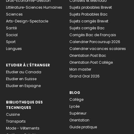
Droit-Economie-Gestion
Conseils et Méthodo
Littérature-Sciences Humaines
Sujets probables Brevet
Sciences
Sujets Probables Bac
Arts-Design-Spectacle
Sujets corrigés Brevet
Santé
Sujets corrigés Bac
Social
Corrigés Bac de Français
Sport
Calendrier Parcoursup 2026
Langues
Calendrier vacances scolaires
Orientation Post Bac
Orientation Post Collège
ETUDIER À L’ÉTRANGER
Mon master
Etudier au Canada
Grand Oral 2026
Etudier en Suisse
Etudier en Espagne
BLOG
Collège
BIBLIOTHEQUE DES
Lycée
TECHNIQUES
Supérieur
Cuisine
Orientation
Transports
Guide pratique
Mode - Vêtements