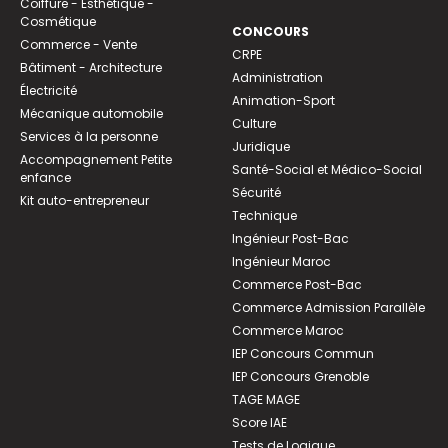
Coiffure - Esthétique -
Cosmétique
CONCOURS
Commerce - Vente
CRPE
Bâtiment - Architecture
Administration
Électricité
Animation-Sport
Mécanique automobile
Culture
Services à la personne
Juridique
Accompagnement Petite
Santé-Social et Médico-Social
enfance
Sécurité
Kit auto-entrepreneur
Technique
Ingénieur Post-Bac
Ingénieur Maroc
Commerce Post-Bac
Commerce Admission Parallèle
Commerce Maroc
IEP Concours Commun
IEP Concours Grenoble
TAGE MAGE
Score IAE
Tests de Logique