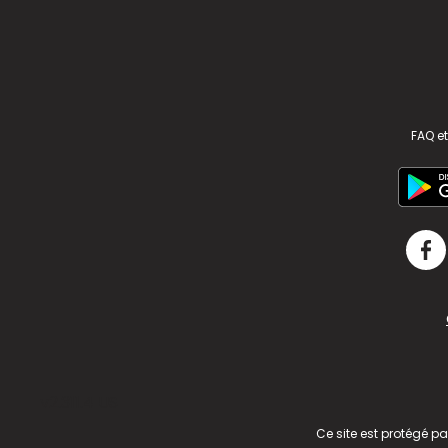
FAQ et
v2.311.4 US
Ce site est protégé p