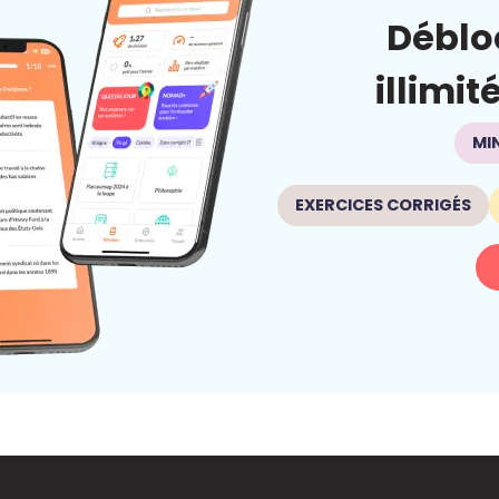
Déblo
illimit
MI
EXERCICES CORRIGÉS