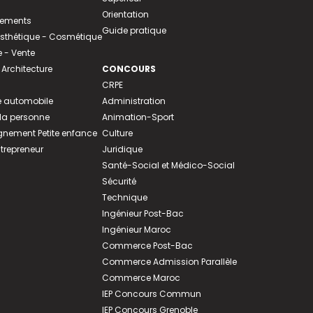
Orientation
tements
Guide pratique
 Esthétique - Cosmétique
- Vente
 Architecture
CONCOURS
CRPE
 automobile
Administration
 la personne
Animation-Sport
ement Petite enfance
Culture
ntrepreneur
Juridique
Santé-Social et Médico-Social
Sécurité
Technique
Ingénieur Post-Bac
Ingénieur Maroc
Commerce Post-Bac
Commerce Admission Parallèle
Commerce Maroc
IEP Concours Commun
IEP Concours Grenoble