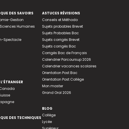
EQUE DES SAVOIRS
ASTUCES RÉVISIONS
nomie-Gestion
Conseils et Méthodo
e-Sciences Humaines
Sujets probables Brevet
Sujets Probables Bac
n-Spectacle
Sujets corrigés Brevet
Sujets corrigés Bac
Corrigés Bac de Français
Calendrier Parcoursup 2026
Calendrier vacances scolaires
Orientation Post Bac
Orientation Post Collège
 L’ÉTRANGER
Mon master
u Canada
Grand Oral 2026
Suisse
 Espagne
BLOG
Collège
EQUE DES TECHNIQUES
Lycée
Supérieur