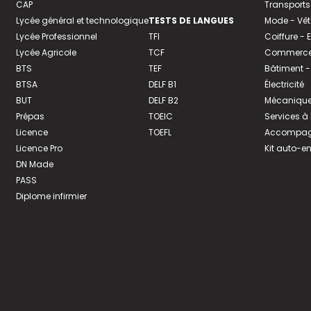
CAP
Transports
Lycée général et technologique
TESTS DE LANGUES
Mode - Vê
Lycée Professionnel
TFI
Coiffure -
Lycée Agricole
TCF
Commerce 
BTS
TEF
Bâtiment -
BTSA
DELF B1
Électricité
BUT
DELF B2
Mécanique
Prépas
TOEIC
Services à
Licence
TOEFL
Accompagn
Licence Pro
Kit auto-e
DN Made
PASS
Diplome infirmier