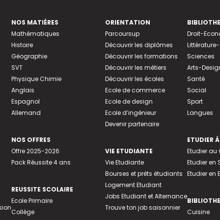
NOS MATIÈRES
ORIENTATION
BIBLIOTH
Mathématiques
Parcoursup
Droit-Eco
Histoire
Découvrir les diplômes
Littératur
Géographie
Découvrir les formations
Sciences
SVT
Découvrir les métiers
Arts-Desig
Physique Chimie
Découvrir les écoles
Santé
Anglais
Ecole de commerce
Social
Espagnol
Ecole de design
Sport
Allemand
Ecole d’ingénieur
Langues
Devenir partenaire
NOS OFFRES
ETUDIER À
Offre 2025-2026
VIE ETUDIANTE
Etudier a
Pack Réussite 4 ans
Vie Etudiante
Etudier en 
Bourses et prêts étudiants
Etudier en
Logement Etudiant
REUSSITE SCOLAIRE
Jobs Etudiant et Alternance
Ecole Primaire
BIBLIOTH
sion
Trouve ton job saisonnier
Collège
Cuisine