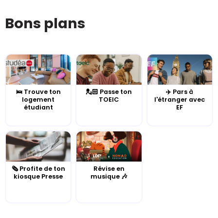
Bons plans
🛌 Trouve ton
💂🏻 Passe ton
✈️ Pars à
logement
TOEIC
l'étranger avec
étudiant
EF
🗞️ Profite de ton
Révise en
kiosque Presse
musique 🎶