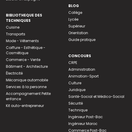
BLOG
Collège
BIBLIOTHEQUE DES
Lycée
TECHNIQUES
Supérieur
Cuisine
Orientation
Transports
Guide pratique
Mode - Vêtements
Coiffure - Esthétique -
Cosmétique
CONCOURS
Commerce - Vente
CRPE
Bâtiment - Architecture
Administration
Électricité
Animation-Sport
Mécanique automobile
Culture
Services à la personne
Juridique
Accompagnement Petite
Santé-Social et Médico-Social
enfance
Sécurité
Kit auto-entrepreneur
Technique
Ingénieur Post-Bac
Ingénieur Maroc
Commerce Post-Bac