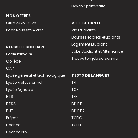
Devenir partenaire
NOS OFFRES
Offre 2025-2026
VIE ETUDIANTE
Pack Réussite 4 ans
Vie Etudiante
Bourses et prêts étudiants
Logement Etudiant
REUSSITE SCOLAIRE
Jobs Etudiant et Alternance
Ecole Primaire
Trouve ton job saisonnier
Collège
CAP
Lycée général et technologique
TESTS DE LANGUES
Lycée Professionnel
TFI
Lycée Agricole
TCF
BTS
TEF
BTSA
DELF B1
BUT
DELF B2
Prépas
TOEIC
Licence
TOEFL
Licence Pro