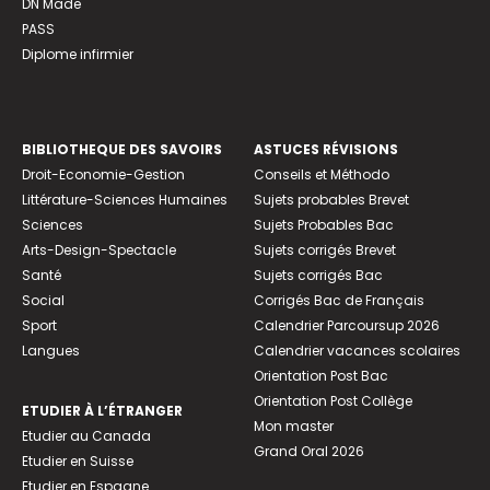
DN Made
PASS
Diplome infirmier
BIBLIOTHEQUE DES SAVOIRS
ASTUCES RÉVISIONS
Droit-Economie-Gestion
Conseils et Méthodo
Littérature-Sciences Humaines
Sujets probables Brevet
Sciences
Sujets Probables Bac
Arts-Design-Spectacle
Sujets corrigés Brevet
Santé
Sujets corrigés Bac
Social
Corrigés Bac de Français
Sport
Calendrier Parcoursup 2026
Langues
Calendrier vacances scolaires
Orientation Post Bac
Orientation Post Collège
ETUDIER À L’ÉTRANGER
Mon master
Etudier au Canada
Grand Oral 2026
Etudier en Suisse
Etudier en Espagne