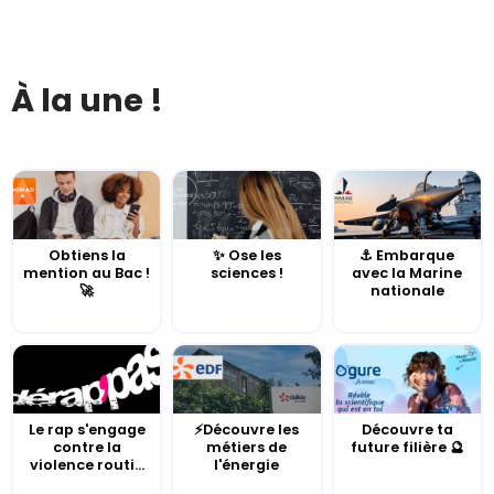
À la une !
Obtiens la
✨ Ose les
⚓️ Embarque
mention au Bac !
sciences !
avec la Marine
🚀
nationale
Le rap s'engage
⚡Découvre les
Découvre ta
contre la
métiers de
future filière 🔮
violence routi...
l'énergie