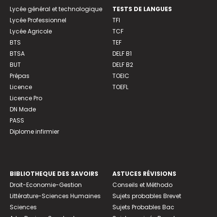
Lycée général et technologique
TESTS DE LANGUES
Lycée Professionnel
TFI
Lycée Agricole
TCF
BTS
TEF
BTSA
DELF B1
BUT
DELF B2
Prépas
TOEIC
Licence
TOEFL
Licence Pro
DN Made
PASS
Diplome infirmier
BIBLIOTHEQUE DES SAVOIRS
ASTUCES RÉVISIONS
Droit-Economie-Gestion
Conseils et Méthodo
Littérature-Sciences Humaines
Sujets probables Brevet
Sciences
Sujets Probables Bac