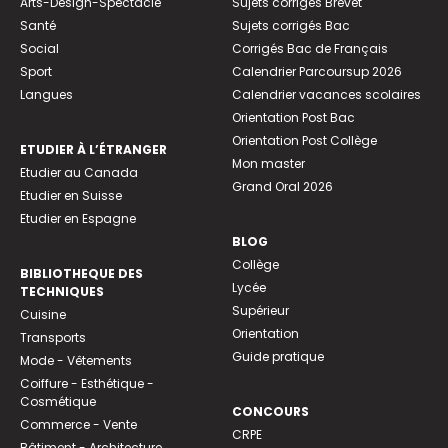
Arts-Design-Spectacle
Sujets corrigés Brevet
Santé
Sujets corrigés Bac
Social
Corrigés Bac de Français
Sport
Calendrier Parcoursup 2026
Langues
Calendrier vacances scolaires
Orientation Post Bac
Orientation Post Collège
ETUDIER À L’ÉTRANGER
Mon master
Etudier au Canada
Grand Oral 2026
Etudier en Suisse
Etudier en Espagne
BLOG
Collège
BIBLIOTHEQUE DES
Lycée
TECHNIQUES
Supérieur
Cuisine
Orientation
Transports
Guide pratique
Mode - Vêtements
Coiffure - Esthétique -
Cosmétique
CONCOURS
Commerce - Vente
CRPE
Bâtiment - Architecture