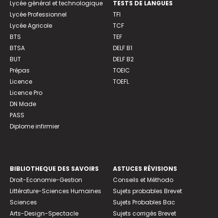
Lycée général et technologique
TESTS DE LANGUES
Lycée Professionnel
TFI
Lycée Agricole
TCF
BTS
TEF
BTSA
DELF B1
BUT
DELF B2
Prépas
TOEIC
Licence
TOEFL
Licence Pro
DN Made
PASS
Diplome infirmier
BIBLIOTHEQUE DES SAVOIRS
ASTUCES RÉVISIONS
Droit-Economie-Gestion
Conseils et Méthodo
Littérature-Sciences Humaines
Sujets probables Brevet
Sciences
Sujets Probables Bac
Arts-Design-Spectacle
Sujets corrigés Brevet