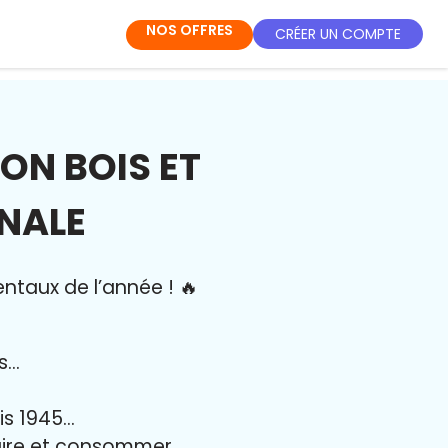
NOS OFFRES
CRÉER UN COMPTE
ON BOIS ET
NALE
entaux de l’année
!
🔥
es…
uis 1945…
duire et consommer…