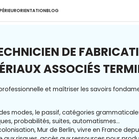
PÉRIEUR
ORIENTATION
BLOG
ECHNICIEN DE FABRICATI
ÉRIAUX ASSOCIÉS TERMI
rofessionnelle et maîtriser l
es savoirs fondam
ur des modes, le passif, catégories grammatical
iques, probabilités, suites, automatismes…
colonisation, Mur de Berlin, vivre en France dep
ce aux risques, accès aux ressources pour pro