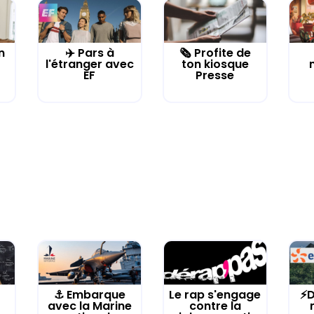
n
✈️ Pars à
🗞️ Profite de
l'étranger avec
ton kiosque
EF
Presse
⚓️ Embarque
Le rap s'engage
⚡D
avec la Marine
contre la