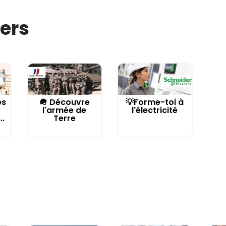
iers
es
🪖 Découvre
💡Forme-toi à
l'armée de
l'électricité
..
Terre