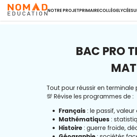
NOTRE PROJET
PRIMAIRE
COLLÈGE
LYCÉE
SU
BAC PRO T
MAT
Tout pour réussir en terminale p
💯 Révise les programmes de :
Français
: le passif, vale
Mathématiques
: statist
Histoire
: guerre froide, dé
Géographie
: sociétés fa