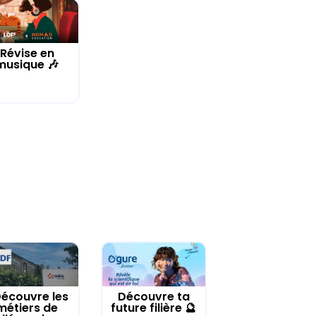
Révise en
musique 🎶
écouvre les
Découvre ta
métiers de
future filière 🔮