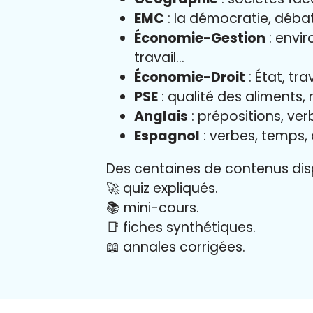
EMC
: la démocratie, déba
Économie-Gestion
: envir
travail…
Économie-Droit
: État, tr
PSE
: qualité des aliments,
Anglais
: prépositions, verb
Espagnol
: verbes, temps,
Des centaines de contenus disp
🚀 quiz expliqués.
📚 mini-cours.
📑 fiches synthétiques.
📖
annales corrigées.