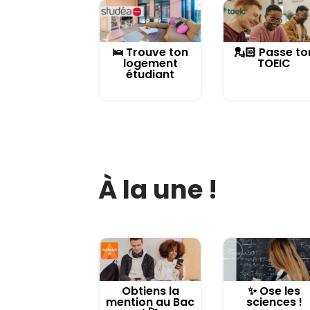
🛌 Trouve ton
💂🏻 Passe to
logement
TOEIC
étudiant
À la une !
Obtiens la
✨ Ose les
mention au Bac
sciences !