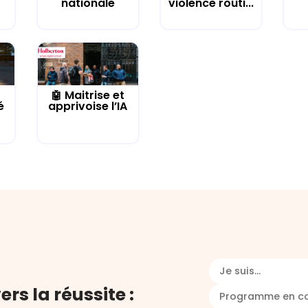
nationale
violence routi...
🤖 Maitrise et
é
apprivoise l’IA
Je suis...
ers la réussite :
Programme en c