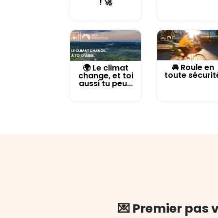
! 🚀
🚘 Roule en
🌍 Le climat
toute sécurit
change, et toi
aussi tu peu...
💌 Premier pas v